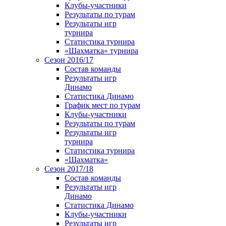
Клубы-участники
Результаты по турам
Результаты игр
турнира
Статистика турнира
«Шахматка» турнира
Сезон 2016/17
Состав команды
Результаты игр
Динамо
Статистика Динамо
График мест по турам
Клубы-участники
Результаты по турам
Результаты игр
турнира
Статистика турнира
«Шахматка»
Сезон 2017/18
Состав команды
Результаты игр
Динамо
Статистика Динамо
Клубы-участники
Результаты игр