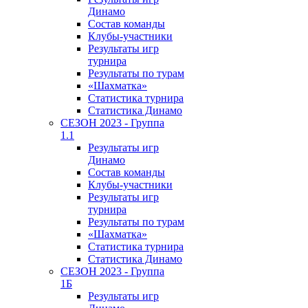
Динамо
Состав команды
Клубы-участники
Результаты игр
турнира
Результаты по турам
«Шахматка»
Статистика турнира
Статистика Динамо
СЕЗОН 2023 - Группа
1.1
Результаты игр
Динамо
Состав команды
Клубы-участники
Результаты игр
турнира
Результаты по турам
«Шахматка»
Статистика турнира
Статистика Динамо
СЕЗОН 2023 - Группа
1Б
Результаты игр