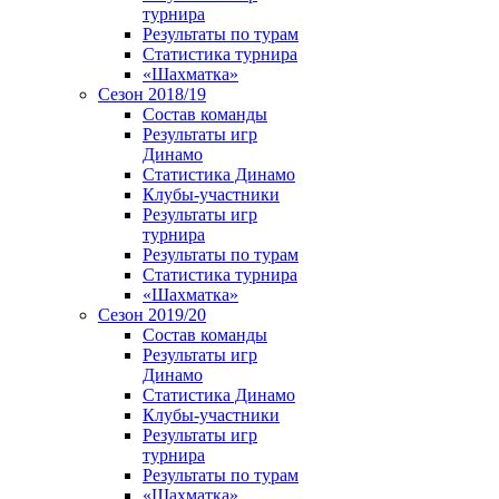
турнира
Результаты по турам
Статистика турнира
«Шахматка»
Сезон 2018/19
Состав команды
Результаты игр
Динамо
Статистика Динамо
Клубы-участники
Результаты игр
турнира
Результаты по турам
Статистика турнира
«Шахматка»
Сезон 2019/20
Состав команды
Результаты игр
Динамо
Статистика Динамо
Клубы-участники
Результаты игр
турнира
Результаты по турам
«Шахматка»