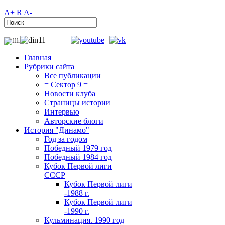
A+
R
A-
Главная
Рубрики сайта
Все публикации
= Сектор 9 =
Новости клуба
Страницы истории
Интервью
Авторские блоги
История "Динамо"
Год за годом
Победный 1979 год
Победный 1984 год
Кубок Первой лиги
СССР
Кубок Первой лиги
-1988 г.
Кубок Первой лиги
-1990 г.
Кульминация. 1990 год