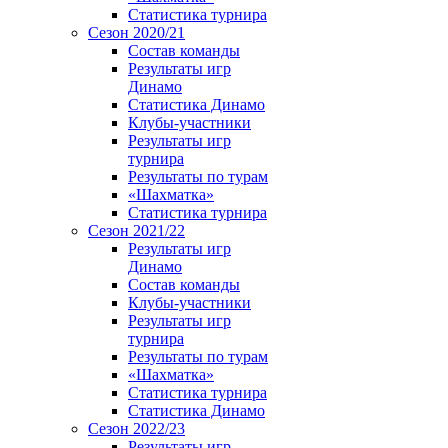
Статистика турнира
Сезон 2020/21
Состав команды
Результаты игр
Динамо
Статистика Динамо
Клубы-участники
Результаты игр
турнира
Результаты по турам
«Шахматка»
Статистика турнира
Сезон 2021/22
Результаты игр
Динамо
Состав команды
Клубы-участники
Результаты игр
турнира
Результаты по турам
«Шахматка»
Статистика турнира
Статистика Динамо
Сезон 2022/23
Результаты игр