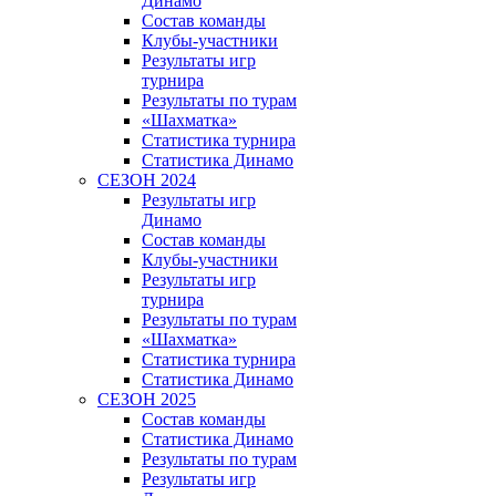
Динамо
Состав команды
Клубы-участники
Результаты игр
турнира
Результаты по турам
«Шахматка»
Статистика турнира
Статистика Динамо
СЕЗОН 2024
Результаты игр
Динамо
Состав команды
Клубы-участники
Результаты игр
турнира
Результаты по турам
«Шахматка»
Статистика турнира
Статистика Динамо
СЕЗОН 2025
Состав команды
Статистика Динамо
Результаты по турам
Результаты игр