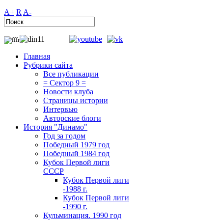
A+
R
A-
Главная
Рубрики сайта
Все публикации
= Сектор 9 =
Новости клуба
Страницы истории
Интервью
Авторские блоги
История "Динамо"
Год за годом
Победный 1979 год
Победный 1984 год
Кубок Первой лиги
СССР
Кубок Первой лиги
-1988 г.
Кубок Первой лиги
-1990 г.
Кульминация. 1990 год