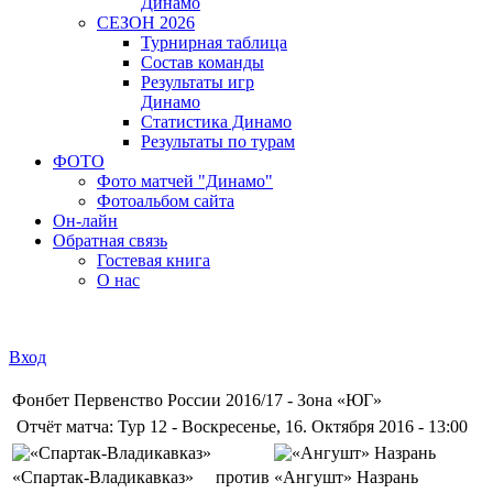
Динамо
СЕЗОН 2026
Турнирная таблица
Состав команды
Результаты игр
Динамо
Статистика Динамо
Результаты по турам
ФОТО
Фото матчей "Динамо"
Фотоальбом сайта
Он-лайн
Обратная связь
Гостевая книга
О нас
Вход
Фонбет Первенство России 2016/17 - Зона «ЮГ»
Отчёт матча: Тур 12 - Воскресенье, 16. Октября 2016 - 13:00
«Спартак-Владикавказ»
против
«Ангушт» Назрань