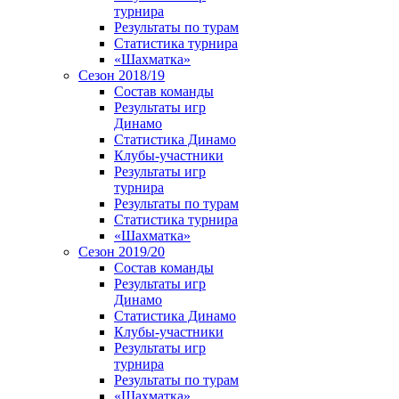
турнира
Результаты по турам
Статистика турнира
«Шахматка»
Сезон 2018/19
Состав команды
Результаты игр
Динамо
Статистика Динамо
Клубы-участники
Результаты игр
турнира
Результаты по турам
Статистика турнира
«Шахматка»
Сезон 2019/20
Состав команды
Результаты игр
Динамо
Статистика Динамо
Клубы-участники
Результаты игр
турнира
Результаты по турам
«Шахматка»