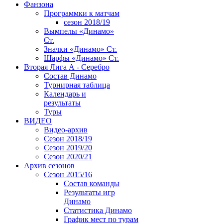
Фанзона
Программки к матчам
сезон 2018/19
Вымпелы «Динамо»
Ст.
Значки «Динамо» Ст.
Шарфы «Динамо» Ст.
Вторая Лига А - Серебро
Состав Динамо
Турнирная таблица
Календарь и
результаты
Туры
ВИДЕО
Видео-архив
Сезон 2018/19
Сезон 2019/20
Сезон 2020/21
Архив сезонов
Сезон 2015/16
Состав команды
Результаты игр
Динамо
Статистика Динамо
График мест по турам