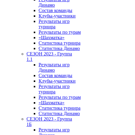
Динамо
Состав команды
Клубы-участники
Результаты игр
турнира
Результаты по турам
«Шахматка»
Статистика турнира
Статистика Динамо
СЕЗОН 2023 - Группа
1.1
Результаты игр
Динамо
Состав команды
Клубы-участники
Результаты игр
турнира
Результаты по турам
«Шахматка»
Статистика турнира
Статистика Динамо
СЕЗОН 2023 - Группа
1Б
Результаты игр