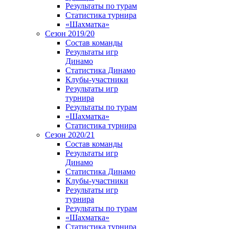
Результаты по турам
Статистика турнира
«Шахматка»
Сезон 2019/20
Состав команды
Результаты игр
Динамо
Статистика Динамо
Клубы-участники
Результаты игр
турнира
Результаты по турам
«Шахматка»
Статистика турнира
Сезон 2020/21
Состав команды
Результаты игр
Динамо
Статистика Динамо
Клубы-участники
Результаты игр
турнира
Результаты по турам
«Шахматка»
Статистика турнира