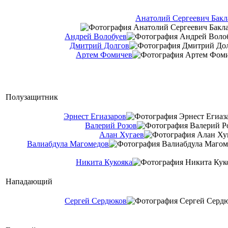
Анатолий Сергеевич Бакл
Андрей Волобуев
Дмитрий Долгов
Артем Фомичев
Полузащитник
Эрнест Егиазаров
Валерий Розов
Алан Хугаев
Валиабдула Магомедов
Никита Кукояка
Нападающий
Сергей Сердюков