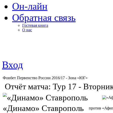
Он-лайн
Обратная связь
Гостевая книга
О нас
Вход
Фонбет Первенство России 2016/17 - Зона «ЮГ»
Отчёт матча: Тур 17 - Вторник
«Динамо» Ставрополь
против
«Афип