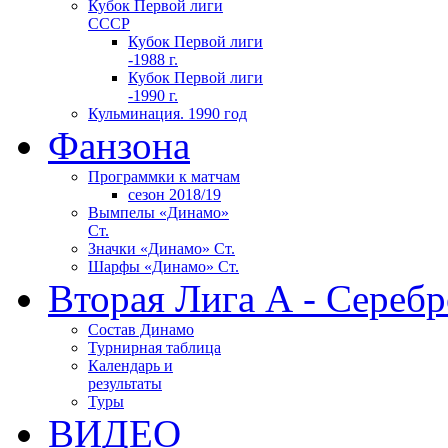
Кубок Первой лиги
СССР
Кубок Первой лиги
-1988 г.
Кубок Первой лиги
-1990 г.
Кульминация. 1990 год
Фанзона
Программки к матчам
сезон 2018/19
Вымпелы «Динамо»
Ст.
Значки «Динамо» Ст.
Шарфы «Динамо» Ст.
Вторая Лига А - Серебр
Состав Динамо
Турнирная таблица
Календарь и
результаты
Туры
ВИДЕО