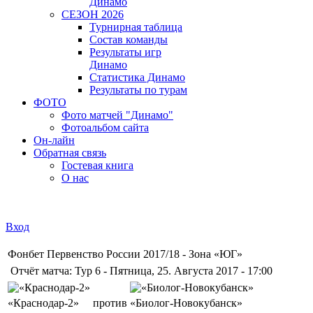
Динамо
СЕЗОН 2026
Турнирная таблица
Состав команды
Результаты игр
Динамо
Статистика Динамо
Результаты по турам
ФОТО
Фото матчей "Динамо"
Фотоальбом сайта
Он-лайн
Обратная связь
Гостевая книга
О нас
Вход
Фонбет Первенство России 2017/18 - Зона «ЮГ»
Отчёт матча: Тур 6 - Пятница, 25. Августа 2017 - 17:00
«Краснодар-2»
против
«Биолог-Новокубанск»