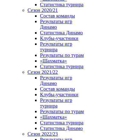
Статистика турнира
Сезон 2020/21
Состав команды
Результаты игр
Динамо
Статистика Динамо
Клубы-участники
Результаты игр
турнира
Результаты по турам
«Шахматка»
Статистика турнира
Сезон 2021/22
Результаты игр
Динамо
Состав команды
Клубы-участники
Результаты игр
турнира
Результаты по турам
«Шахматка»
Статистика турнира
Статистика Динамо
Сезон 2022/23
Результаты игр