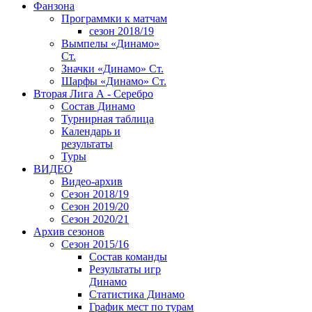
Фанзона
Программки к матчам
сезон 2018/19
Вымпелы «Динамо»
Ст.
Значки «Динамо» Ст.
Шарфы «Динамо» Ст.
Вторая Лига А - Серебро
Состав Динамо
Турнирная таблица
Календарь и
результаты
Туры
ВИДЕО
Видео-архив
Сезон 2018/19
Сезон 2019/20
Сезон 2020/21
Архив сезонов
Сезон 2015/16
Состав команды
Результаты игр
Динамо
Статистика Динамо
График мест по турам