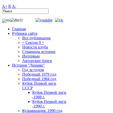
A+
R
A-
Главная
Рубрики сайта
Все публикации
= Сектор 9 =
Новости клуба
Страницы истории
Интервью
Авторские блоги
История "Динамо"
Год за годом
Победный 1979 год
Победный 1984 год
Кубок Первой лиги
СССР
Кубок Первой лиги
-1988 г.
Кубок Первой лиги
-1990 г.
Кульминация. 1990 год