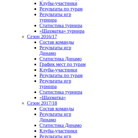
Клубы-участники
Результаты по турам
Результаты игр
турнира
Статистика турнира
«Шахматка» турнира
Сезон 2016/17
Состав команды
Результаты игр
Динамо
Статистика Динамо
График мест по турам
Клубы-участники
Результаты по турам
Результаты игр
турнира
Статистика турнира
«Шахматка»
Сезон 2017/18
Состав команды
Результаты игр
Динамо
Статистика Динамо
Клубы-участники
Результаты игр