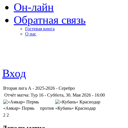
Он-лайн
Обратная связь
Гостевая книга
О нас
Вход
Вторая лига А - 2025-2026 - Серебро
Отчёт матча: Тур 16 - Суббота, 30. Мая 2026 - 16:00
«Амкар» Пермь
против
«Кубань» Краснодар
2
2
Детали матча