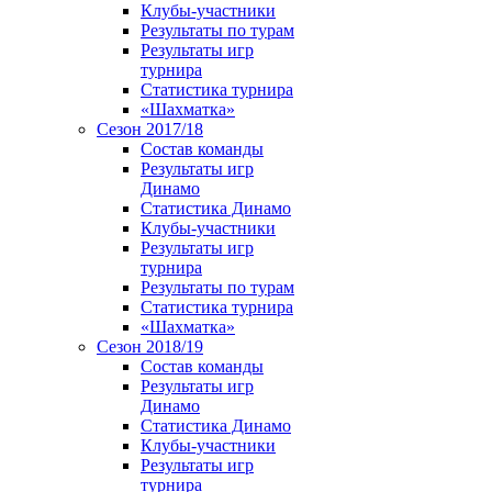
Клубы-участники
Результаты по турам
Результаты игр
турнира
Статистика турнира
«Шахматка»
Сезон 2017/18
Состав команды
Результаты игр
Динамо
Статистика Динамо
Клубы-участники
Результаты игр
турнира
Результаты по турам
Статистика турнира
«Шахматка»
Сезон 2018/19
Состав команды
Результаты игр
Динамо
Статистика Динамо
Клубы-участники
Результаты игр
турнира