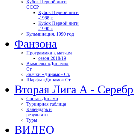
Кубок Первой лиги
СССР
Кубок Первой лиги
-1988 г.
Кубок Первой лиги
-1990 г.
Кульминация. 1990 год
Фанзона
Программки к матчам
сезон 2018/19
Вымпелы «Динамо»
Ст.
Значки «Динамо» Ст.
Шарфы «Динамо» Ст.
Вторая Лига А - Серебр
Состав Динамо
Турнирная таблица
Календарь и
результаты
Туры
ВИДЕО