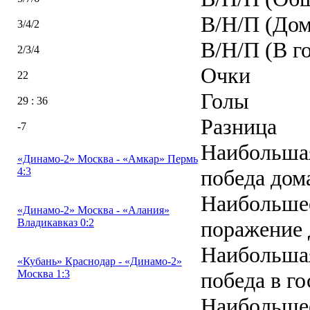
В/Н/П (Дом
3/4/2
В/Н/П (В г
2/3/4
Очки
22
Голы
29 : 36
Разница
-7
Наибольша
«Динамо-2» Москва - «Амкар» Пермь
4:3
победа дом
Наибольше
«Динамо-2» Москва - «Алания»
Владикавказ 0:2
поражение 
Наибольша
«Кубань» Краснодар - «Динамо-2»
Москва 1:3
победа в го
Наибольше