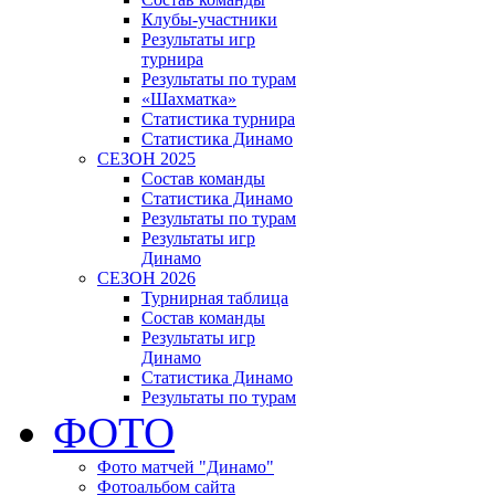
Клубы-участники
Результаты игр
турнира
Результаты по турам
«Шахматка»
Статистика турнира
Статистика Динамо
СЕЗОН 2025
Состав команды
Статистика Динамо
Результаты по турам
Результаты игр
Динамо
СЕЗОН 2026
Турнирная таблица
Состав команды
Результаты игр
Динамо
Статистика Динамо
Результаты по турам
ФОТО
Фото матчей "Динамо"
Фотоальбом сайта