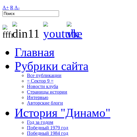
A+
R
A-
Главная
Рубрики сайта
Все публикации
= Сектор 9 =
Новости клуба
Страницы истории
Интервью
Авторские блоги
История "Динамо"
Год за годом
Победный 1979 год
Победный 1984 год