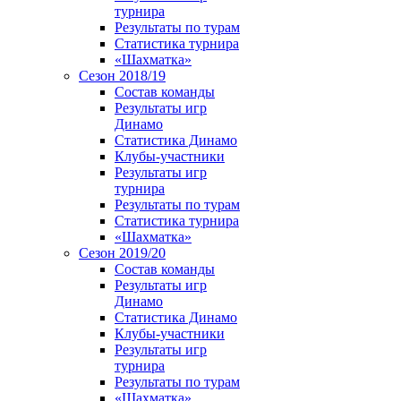
турнира
Результаты по турам
Статистика турнира
«Шахматка»
Сезон 2018/19
Состав команды
Результаты игр
Динамо
Статистика Динамо
Клубы-участники
Результаты игр
турнира
Результаты по турам
Статистика турнира
«Шахматка»
Сезон 2019/20
Состав команды
Результаты игр
Динамо
Статистика Динамо
Клубы-участники
Результаты игр
турнира
Результаты по турам
«Шахматка»