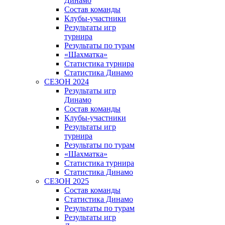
Динамо
Состав команды
Клубы-участники
Результаты игр
турнира
Результаты по турам
«Шахматка»
Статистика турнира
Статистика Динамо
СЕЗОН 2024
Результаты игр
Динамо
Состав команды
Клубы-участники
Результаты игр
турнира
Результаты по турам
«Шахматка»
Статистика турнира
Статистика Динамо
СЕЗОН 2025
Состав команды
Статистика Динамо
Результаты по турам
Результаты игр