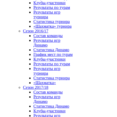
Клубы-участники
Результаты по турам
Результаты игр
турнира
Статистика турнира
«Шахматка» турнира
Сезон 2016/17
Состав команды
Результаты игр
Динамо
Статистика Динамо
График мест по турам
Клубы-участники
Результаты по турам
Результаты игр
турнира
Статистика турнира
«Шахматка»
Сезон 2017/18
Состав команды
Результаты игр
Динамо
Статистика Динамо
Клубы-участники
Результаты игр