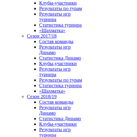
Клубы-участники
Результаты по турам
Результаты игр
турнира
Статистика турнира
«Шахматка»
Сезон 2017/18
Состав команды
Результаты игр
Динамо
Статистика Динамо
Клубы-участники
Результаты игр
турнира
Результаты по турам
Статистика турнира
«Шахматка»
Сезон 2018/19
Состав команды
Результаты игр
Динамо
Статистика Динамо
Клубы-участники
Результаты игр
турнира