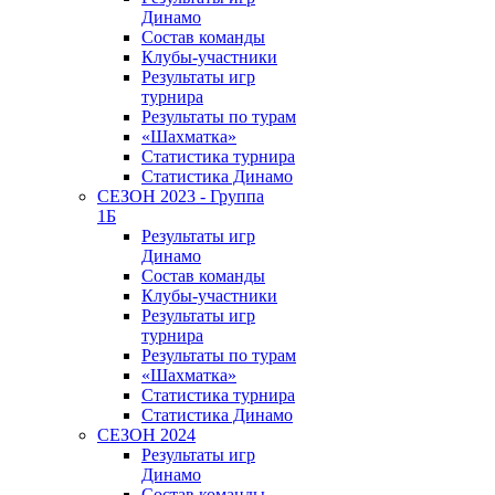
Динамо
Состав команды
Клубы-участники
Результаты игр
турнира
Результаты по турам
«Шахматка»
Статистика турнира
Статистика Динамо
СЕЗОН 2023 - Группа
1Б
Результаты игр
Динамо
Состав команды
Клубы-участники
Результаты игр
турнира
Результаты по турам
«Шахматка»
Статистика турнира
Статистика Динамо
СЕЗОН 2024
Результаты игр
Динамо
Состав команды