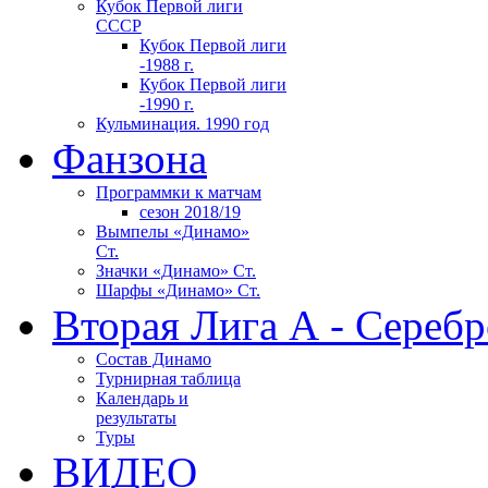
Кубок Первой лиги
СССР
Кубок Первой лиги
-1988 г.
Кубок Первой лиги
-1990 г.
Кульминация. 1990 год
Фанзона
Программки к матчам
сезон 2018/19
Вымпелы «Динамо»
Ст.
Значки «Динамо» Ст.
Шарфы «Динамо» Ст.
Вторая Лига А - Серебр
Состав Динамо
Турнирная таблица
Календарь и
результаты
Туры
ВИДЕО