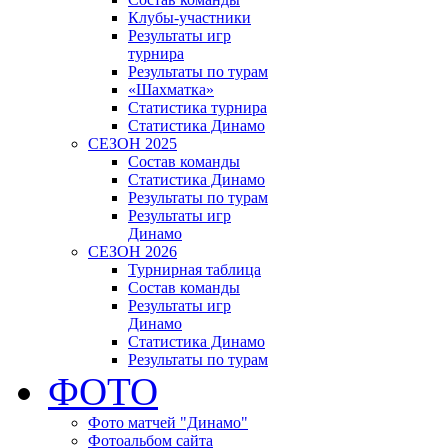
Клубы-участники
Результаты игр
турнира
Результаты по турам
«Шахматка»
Статистика турнира
Статистика Динамо
СЕЗОН 2025
Состав команды
Статистика Динамо
Результаты по турам
Результаты игр
Динамо
СЕЗОН 2026
Турнирная таблица
Состав команды
Результаты игр
Динамо
Статистика Динамо
Результаты по турам
ФОТО
Фото матчей "Динамо"
Фотоальбом сайта