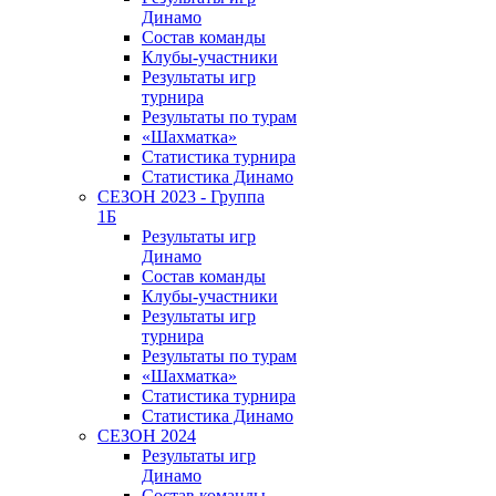
Динамо
Состав команды
Клубы-участники
Результаты игр
турнира
Результаты по турам
«Шахматка»
Статистика турнира
Статистика Динамо
СЕЗОН 2023 - Группа
1Б
Результаты игр
Динамо
Состав команды
Клубы-участники
Результаты игр
турнира
Результаты по турам
«Шахматка»
Статистика турнира
Статистика Динамо
СЕЗОН 2024
Результаты игр
Динамо
Состав команды