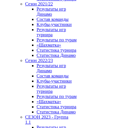
Сезон 2021/22
Результаты игр
Динамо
Состав команды
Клубы-участники
Результаты игр
турнира
Результаты по турам
«Шахматка»
Статистика турнира
Статистика Динамо
Сезон 2022/23
Результаты игр
Динамо
Состав команды
Клубы-участники
Результаты игр
турнира
Результаты по турам
«Шахматка»
Статистика турнира
Статистика Динамо
СЕЗОН 2023 - Группа
1.1
Результаты игр