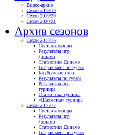
Видео-архив
Сезон 2018/19
Сезон 2019/20
Сезон 2020/21
Архив сезонов
Сезон 2015/16
Состав команды
Результаты игр
Динамо
Статистика Динамо
График мест по турам
Клубы-участники
Результаты по турам
Результаты игр
турнира
Статистика турнира
«Шахматка» турнира
Сезон 2016/17
Состав команды
Результаты игр
Динамо
Статистика Динамо
График мест по турам