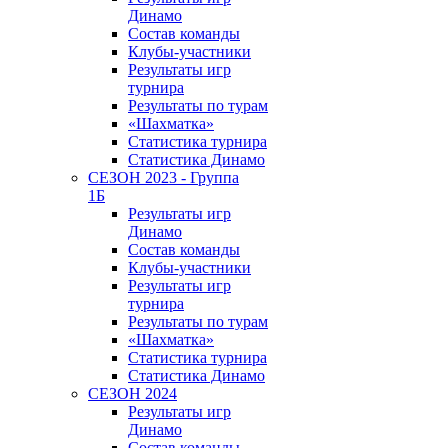
Динамо
Состав команды
Клубы-участники
Результаты игр
турнира
Результаты по турам
«Шахматка»
Статистика турнира
Статистика Динамо
СЕЗОН 2023 - Группа
1Б
Результаты игр
Динамо
Состав команды
Клубы-участники
Результаты игр
турнира
Результаты по турам
«Шахматка»
Статистика турнира
Статистика Динамо
СЕЗОН 2024
Результаты игр
Динамо
Состав команды