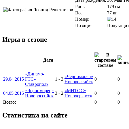
Дата рождения:
30. Мая 19
Рост:
179 см
Вес
77 кг
Номер:
Позиция:
Полузащи
Игры в сезоне
Дата
«Динамо-
«Черноморец»
29.04.2015
ГТС»
1
-
3
0
0
Новороссийск
Ставрополь
«Черноморец»
«МИТОС»
04.05.2015
3
-
2
0
0
Новороссийск
Новочеркасск
Всего:
0
0
Статистика на сайте