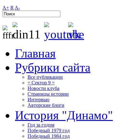
A+
R
A-
Главная
Рубрики сайта
Все публикации
= Сектор 9 =
Новости клуба
Страницы истории
Интервью
Авторские блоги
История "Динамо"
Год за годом
Победный 1979 год
Победный 1984 год