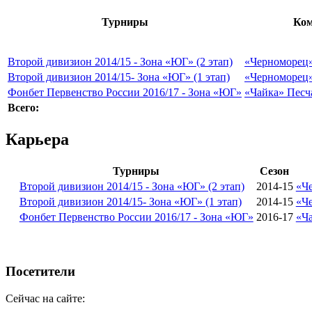
Турниры
Ком
Второй дивизион 2014/15 - Зона «ЮГ» (2 этап)
«Черноморец
Второй дивизион 2014/15- Зона «ЮГ» (1 этап)
«Черноморец
Фонбет Первенство России 2016/17 - Зона «ЮГ»
«Чайка» Песч
Всего:
Карьера
Турниры
Сезон
Второй дивизион 2014/15 - Зона «ЮГ» (2 этап)
2014-15
«Ч
Второй дивизион 2014/15- Зона «ЮГ» (1 этап)
2014-15
«Ч
Фонбет Первенство России 2016/17 - Зона «ЮГ»
2016-17
«Ч
Посетители
Сейчас на сайте: