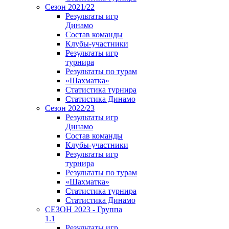
Сезон 2021/22
Результаты игр
Динамо
Состав команды
Клубы-участники
Результаты игр
турнира
Результаты по турам
«Шахматка»
Статистика турнира
Статистика Динамо
Сезон 2022/23
Результаты игр
Динамо
Состав команды
Клубы-участники
Результаты игр
турнира
Результаты по турам
«Шахматка»
Статистика турнира
Статистика Динамо
СЕЗОН 2023 - Группа
1.1
Результаты игр