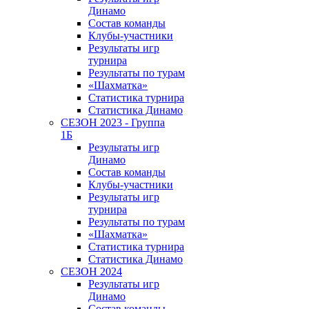
Динамо
Состав команды
Клубы-участники
Результаты игр
турнира
Результаты по турам
«Шахматка»
Статистика турнира
Статистика Динамо
СЕЗОН 2023 - Группа
1Б
Результаты игр
Динамо
Состав команды
Клубы-участники
Результаты игр
турнира
Результаты по турам
«Шахматка»
Статистика турнира
Статистика Динамо
СЕЗОН 2024
Результаты игр
Динамо
Состав команды