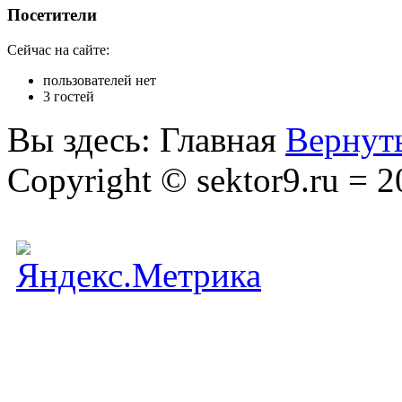
Посетители
Сейчас на сайте:
пользователей нет
3 гостей
Вы здесь:
Главная
Вернуть
Copyright © sektor9.ru = 