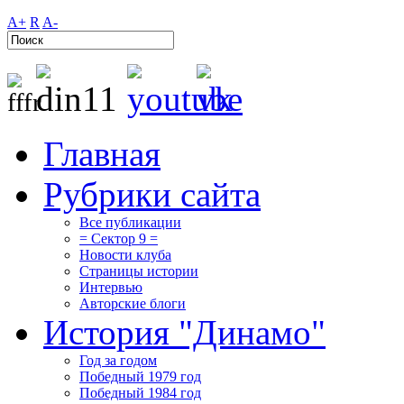
A+
R
A-
Главная
Рубрики сайта
Все публикации
= Сектор 9 =
Новости клуба
Страницы истории
Интервью
Авторские блоги
История "Динамо"
Год за годом
Победный 1979 год
Победный 1984 год