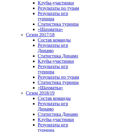
Клубы-участники
Результаты по турам
Результаты игр
турнира
Статистика турнира
«Шахматка»
Сезон 2017/18
Состав команды
Результаты игр
Динамо
Статистика Динамо
Клубы-участники
Результаты игр
турнира
Результаты по турам
Статистика турнира
«Шахматка»
Сезон 2018/19
Состав команды
Результаты игр
Динамо
Статистика Динамо
Клубы-участники
Результаты игр
турнира