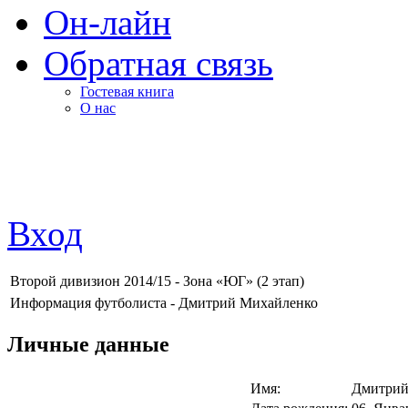
Он-лайн
Обратная связь
Гостевая книга
О нас
Вход
Второй дивизион 2014/15 - Зона «ЮГ» (2 этап)
Информация футболиста - Дмитрий Михайленко
Личные данные
Имя:
Дмитрий