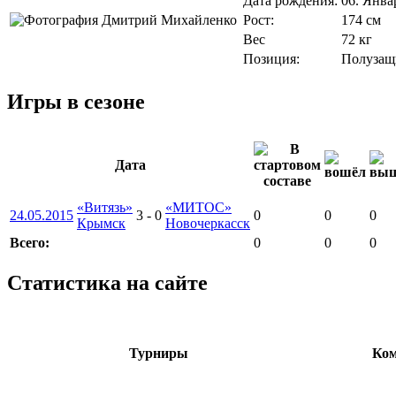
Дата рождения:
06. Янва
Рост:
174 см
Вес
72 кг
Позиция:
Полузащ
Игры в сезоне
Дата
«Витязь»
«МИТОС»
24.05.2015
3
-
0
0
0
0
Крымск
Новочеркасск
Всего:
0
0
0
Статистика на сайте
Турниры
Ком