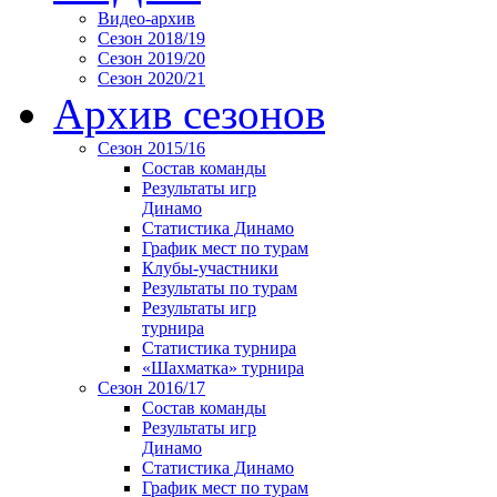
Видео-архив
Сезон 2018/19
Сезон 2019/20
Сезон 2020/21
Архив сезонов
Сезон 2015/16
Состав команды
Результаты игр
Динамо
Статистика Динамо
График мест по турам
Клубы-участники
Результаты по турам
Результаты игр
турнира
Статистика турнира
«Шахматка» турнира
Сезон 2016/17
Состав команды
Результаты игр
Динамо
Статистика Динамо
График мест по турам