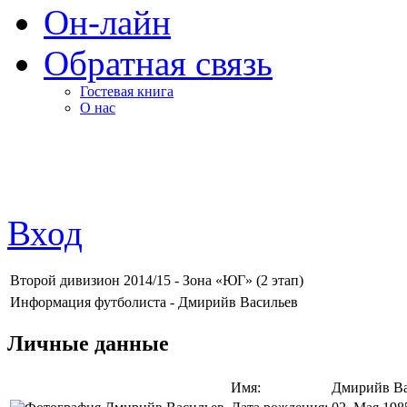
Он-лайн
Обратная связь
Гостевая книга
О нас
Вход
Второй дивизион 2014/15 - Зона «ЮГ» (2 этап)
Информация футболиста - Дмирийв Васильев
Личные данные
Имя:
Дмирийв Ва