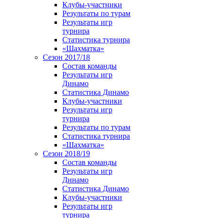
Клубы-участники
Результаты по турам
Результаты игр
турнира
Статистика турнира
«Шахматка»
Сезон 2017/18
Состав команды
Результаты игр
Динамо
Статистика Динамо
Клубы-участники
Результаты игр
турнира
Результаты по турам
Статистика турнира
«Шахматка»
Сезон 2018/19
Состав команды
Результаты игр
Динамо
Статистика Динамо
Клубы-участники
Результаты игр
турнира