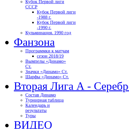
Кубок Первой лиги
СССР
Кубок Первой лиги
-1988 г.
Кубок Первой лиги
-1990 г.
Кульминация. 1990 год
Фанзона
Программки к матчам
сезон 2018/19
Вымпелы «Динамо»
Ст.
Значки «Динамо» Ст.
Шарфы «Динамо» Ст.
Вторая Лига А - Серебр
Состав Динамо
Турнирная таблица
Календарь и
результаты
Туры
ВИДЕО