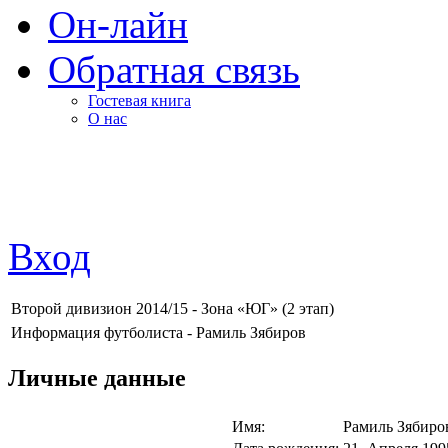
Он-лайн
Обратная связь
Гостевая книга
О нас
Вход
Второй дивизион 2014/15 - Зона «ЮГ» (2 этап)
Информация футболиста - Рамиль Зябиров
Личные данные
Имя:
Рамиль Зябиро