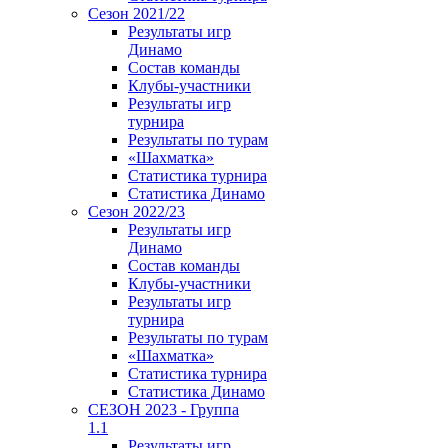
Сезон 2021/22
Результаты игр
Динамо
Состав команды
Клубы-участники
Результаты игр
турнира
Результаты по турам
«Шахматка»
Статистика турнира
Статистика Динамо
Сезон 2022/23
Результаты игр
Динамо
Состав команды
Клубы-участники
Результаты игр
турнира
Результаты по турам
«Шахматка»
Статистика турнира
Статистика Динамо
СЕЗОН 2023 - Группа
1.1
Результаты игр