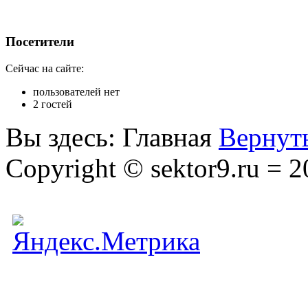
Посетители
Сейчас на сайте:
пользователей нет
2 гостей
Вы здесь:
Главная
Вернуть
Copyright © sektor9.ru = 