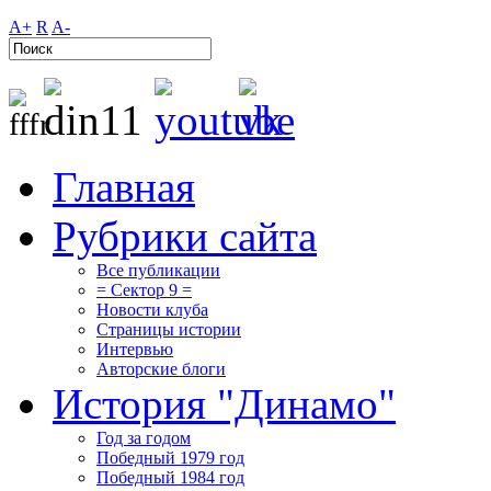
A+
R
A-
Главная
Рубрики сайта
Все публикации
= Сектор 9 =
Новости клуба
Страницы истории
Интервью
Авторские блоги
История "Динамо"
Год за годом
Победный 1979 год
Победный 1984 год