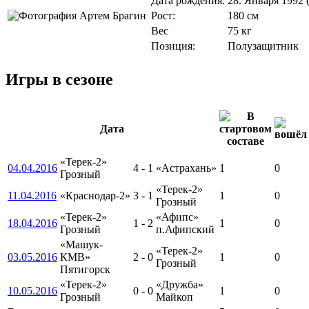
Дата рождения:
28. Января 1992 
Рост:
180 см
Вес
75 кг
Позиция:
Полузащитник
Игры в сезоне
Дата
«Терек-2»
04.04.2016
4
-
1
«Астрахань»
1
0
Грозный
«Терек-2»
11.04.2016
«Краснодар-2»
3
-
1
1
0
Грозный
«Терек-2»
«Афипс»
18.04.2016
1
-
2
1
0
Грозный
п.Афипский
«Машук-
«Терек-2»
03.05.2016
КМВ»
2
-
0
1
0
Грозный
Пятигорск
«Терек-2»
«Дружба»
10.05.2016
0
-
0
1
0
Грозный
Майкоп