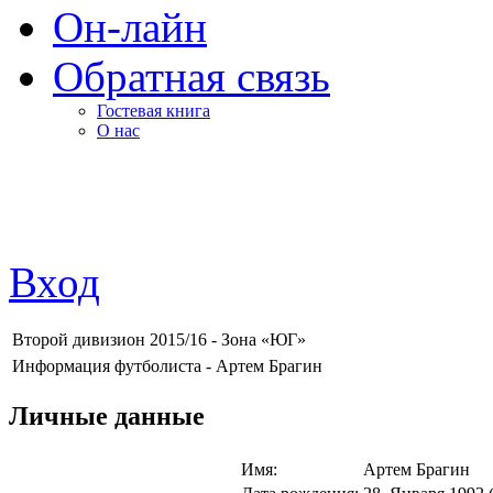
Он-лайн
Обратная связь
Гостевая книга
О нас
Вход
Второй дивизион 2015/16 - Зона «ЮГ»
Информация футболиста - Артем Брагин
Личные данные
Имя:
Артем Брагин