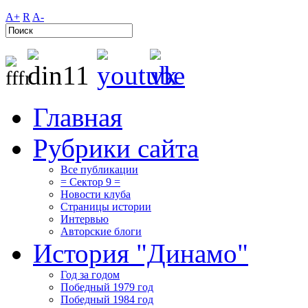
A+
R
A-
Главная
Рубрики сайта
Все публикации
= Сектор 9 =
Новости клуба
Страницы истории
Интервью
Авторские блоги
История "Динамо"
Год за годом
Победный 1979 год
Победный 1984 год