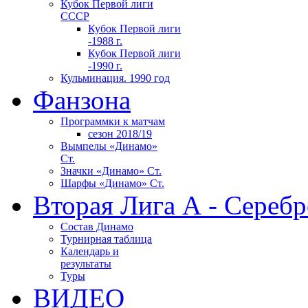
Кубок Первой лиги
СССР
Кубок Первой лиги
-1988 г.
Кубок Первой лиги
-1990 г.
Кульминация. 1990 год
Фанзона
Программки к матчам
сезон 2018/19
Вымпелы «Динамо»
Ст.
Значки «Динамо» Ст.
Шарфы «Динамо» Ст.
Вторая Лига А - Серебр
Состав Динамо
Турнирная таблица
Календарь и
результаты
Туры
ВИДЕО