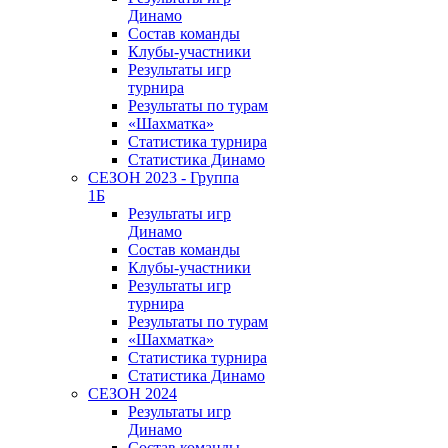
Динамо
Состав команды
Клубы-участники
Результаты игр
турнира
Результаты по турам
«Шахматка»
Статистика турнира
Статистика Динамо
СЕЗОН 2023 - Группа
1Б
Результаты игр
Динамо
Состав команды
Клубы-участники
Результаты игр
турнира
Результаты по турам
«Шахматка»
Статистика турнира
Статистика Динамо
СЕЗОН 2024
Результаты игр
Динамо
Состав команды