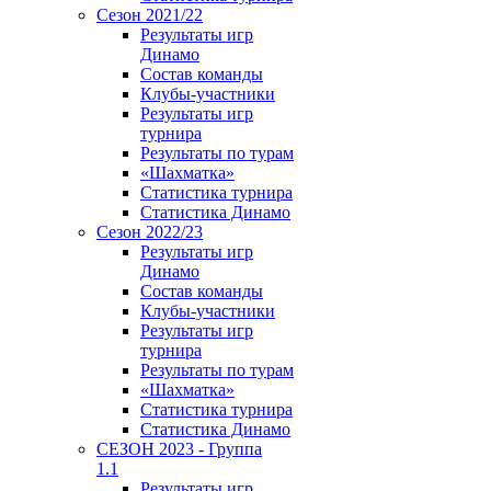
Сезон 2021/22
Результаты игр
Динамо
Состав команды
Клубы-участники
Результаты игр
турнира
Результаты по турам
«Шахматка»
Статистика турнира
Статистика Динамо
Сезон 2022/23
Результаты игр
Динамо
Состав команды
Клубы-участники
Результаты игр
турнира
Результаты по турам
«Шахматка»
Статистика турнира
Статистика Динамо
СЕЗОН 2023 - Группа
1.1
Результаты игр