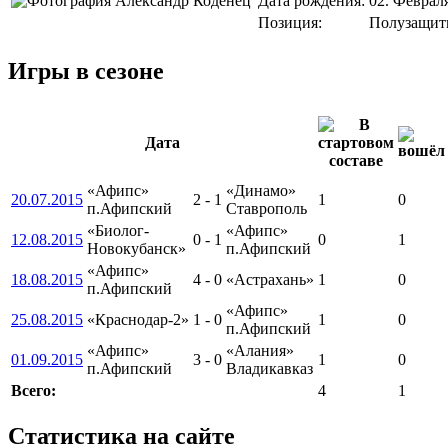
Дата рождения:
02. Февраля
Позиция:
Полузащит
Игры в сезоне
Дата
«Афипс»
«Динамо»
20.07.2015
2
-
1
1
0
п.Афипский
Ставрополь
«Биолог-
«Афипс»
12.08.2015
0
-
1
0
1
Новокубанск»
п.Афипский
«Афипс»
18.08.2015
4
-
0
«Астрахань»
1
0
п.Афипский
«Афипс»
25.08.2015
«Краснодар-2»
1
-
0
1
0
п.Афипский
«Афипс»
«Алания»
01.09.2015
3
-
0
1
0
п.Афипский
Владикавказ
Всего:
4
1
Статистика на сайте