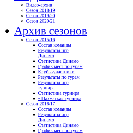
Видео-архив
Сезон 2018/19
Сезон 2019/20
Сезон 2020/21
Архив сезонов
Сезон 2015/16
Состав команды
Результаты игр
Динамо
Статистика Динамо
График мест по турам
Клубы-участники
Результаты по турам
Результаты игр
турнира
Статистика турнира
«Шахматка» турнира
Сезон 2016/17
Состав команды
Результаты игр
Динамо
Статистика Динамо
График мест по турам