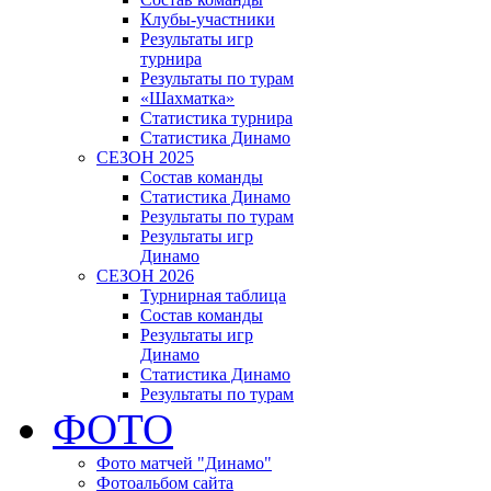
Клубы-участники
Результаты игр
турнира
Результаты по турам
«Шахматка»
Статистика турнира
Статистика Динамо
СЕЗОН 2025
Состав команды
Статистика Динамо
Результаты по турам
Результаты игр
Динамо
СЕЗОН 2026
Турнирная таблица
Состав команды
Результаты игр
Динамо
Статистика Динамо
Результаты по турам
ФОТО
Фото матчей "Динамо"
Фотоальбом сайта