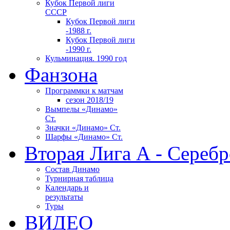
Кубок Первой лиги
СССР
Кубок Первой лиги
-1988 г.
Кубок Первой лиги
-1990 г.
Кульминация. 1990 год
Фанзона
Программки к матчам
сезон 2018/19
Вымпелы «Динамо»
Ст.
Значки «Динамо» Ст.
Шарфы «Динамо» Ст.
Вторая Лига А - Серебр
Состав Динамо
Турнирная таблица
Календарь и
результаты
Туры
ВИДЕО