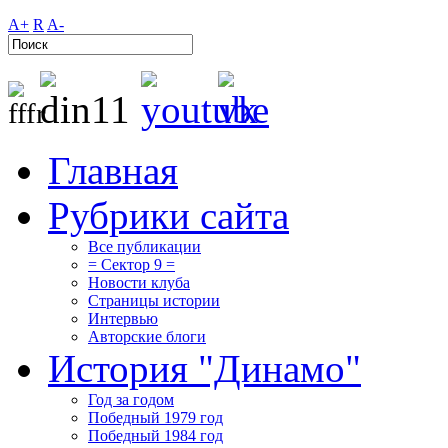
A+
R
A-
Главная
Рубрики сайта
Все публикации
= Сектор 9 =
Новости клуба
Страницы истории
Интервью
Авторские блоги
История "Динамо"
Год за годом
Победный 1979 год
Победный 1984 год