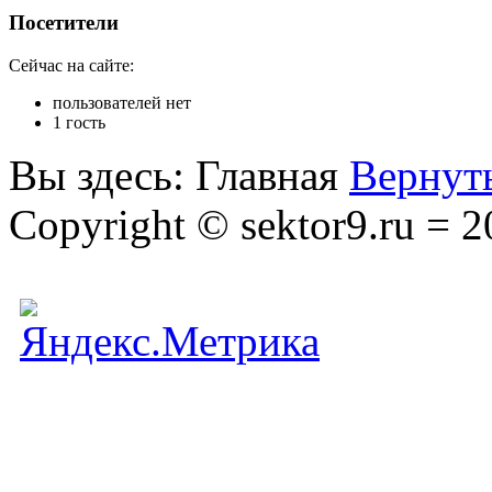
Посетители
Сейчас на сайте:
пользователей нет
1 гость
Вы здесь:
Главная
Вернуть
Copyright © sektor9.ru = 