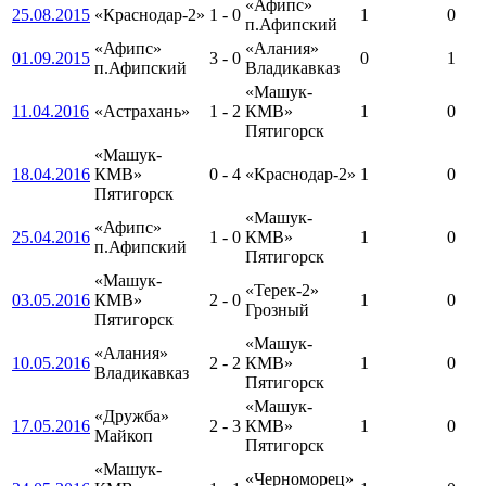
«Афипс»
25.08.2015
«Краснодар-2»
1
-
0
1
0
п.Афипский
«Афипс»
«Алания»
01.09.2015
3
-
0
0
1
п.Афипский
Владикавказ
«Машук-
11.04.2016
«Астрахань»
1
-
2
КМВ»
1
0
Пятигорск
«Машук-
18.04.2016
КМВ»
0
-
4
«Краснодар-2»
1
0
Пятигорск
«Машук-
«Афипс»
25.04.2016
1
-
0
КМВ»
1
0
п.Афипский
Пятигорск
«Машук-
«Терек-2»
03.05.2016
КМВ»
2
-
0
1
0
Грозный
Пятигорск
«Машук-
«Алания»
10.05.2016
2
-
2
КМВ»
1
0
Владикавказ
Пятигорск
«Машук-
«Дружба»
17.05.2016
2
-
3
КМВ»
1
0
Майкоп
Пятигорск
«Машук-
«Черноморец»