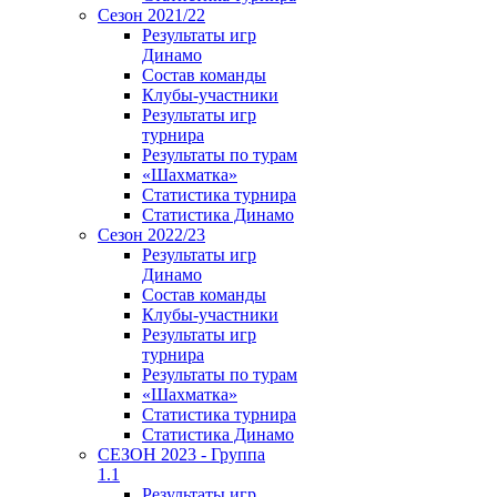
Сезон 2021/22
Результаты игр
Динамо
Состав команды
Клубы-участники
Результаты игр
турнира
Результаты по турам
«Шахматка»
Статистика турнира
Статистика Динамо
Сезон 2022/23
Результаты игр
Динамо
Состав команды
Клубы-участники
Результаты игр
турнира
Результаты по турам
«Шахматка»
Статистика турнира
Статистика Динамо
СЕЗОН 2023 - Группа
1.1
Результаты игр