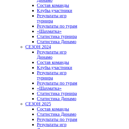
Динамо
Состав команды
Клубы-участники
Результаты игр
турнира
Результаты по турам
«Шахматка»
Статистика турнира
Статистика Динамо
СЕЗОН 2024
Результаты игр
Динамо
Состав команды
Клубы-участники
Результаты игр
турнира
Результаты по турам
«Шахматка»
Статистика турнира
Статистика Динамо
СЕЗОН 2025
Состав команды
Статистика Динамо
Результаты по турам
Результаты игр