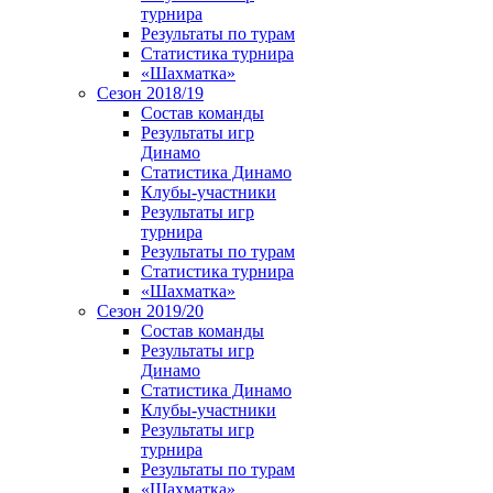
турнира
Результаты по турам
Статистика турнира
«Шахматка»
Сезон 2018/19
Состав команды
Результаты игр
Динамо
Статистика Динамо
Клубы-участники
Результаты игр
турнира
Результаты по турам
Статистика турнира
«Шахматка»
Сезон 2019/20
Состав команды
Результаты игр
Динамо
Статистика Динамо
Клубы-участники
Результаты игр
турнира
Результаты по турам
«Шахматка»