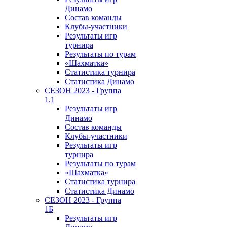
Динамо
Состав команды
Клубы-участники
Результаты игр
турнира
Результаты по турам
«Шахматка»
Статистика турнира
Статистика Динамо
СЕЗОН 2023 - Группа
1.1
Результаты игр
Динамо
Состав команды
Клубы-участники
Результаты игр
турнира
Результаты по турам
«Шахматка»
Статистика турнира
Статистика Динамо
СЕЗОН 2023 - Группа
1Б
Результаты игр