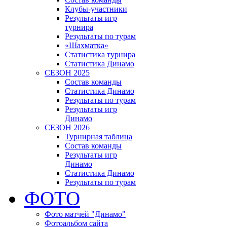
Клубы-участники
Результаты игр
турнира
Результаты по турам
«Шахматка»
Статистика турнира
Статистика Динамо
СЕЗОН 2025
Состав команды
Статистика Динамо
Результаты по турам
Результаты игр
Динамо
СЕЗОН 2026
Турнирная таблица
Состав команды
Результаты игр
Динамо
Статистика Динамо
Результаты по турам
ФОТО
Фото матчей "Динамо"
Фотоальбом сайта