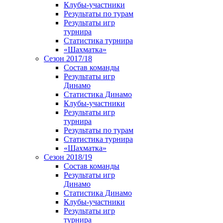
Клубы-участники
Результаты по турам
Результаты игр
турнира
Статистика турнира
«Шахматка»
Сезон 2017/18
Состав команды
Результаты игр
Динамо
Статистика Динамо
Клубы-участники
Результаты игр
турнира
Результаты по турам
Статистика турнира
«Шахматка»
Сезон 2018/19
Состав команды
Результаты игр
Динамо
Статистика Динамо
Клубы-участники
Результаты игр
турнира