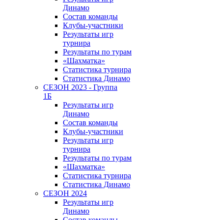
Динамо
Состав команды
Клубы-участники
Результаты игр
турнира
Результаты по турам
«Шахматка»
Статистика турнира
Статистика Динамо
СЕЗОН 2023 - Группа
1Б
Результаты игр
Динамо
Состав команды
Клубы-участники
Результаты игр
турнира
Результаты по турам
«Шахматка»
Статистика турнира
Статистика Динамо
СЕЗОН 2024
Результаты игр
Динамо
Состав команды