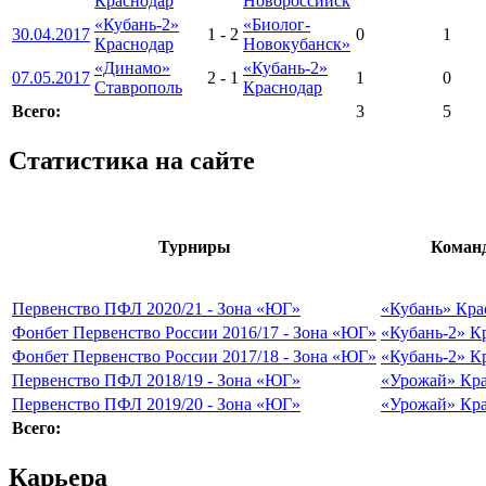
Краснодар
Новороссийск
«Кубань-2»
«Биолог-
30.04.2017
1
-
2
0
1
Краснодар
Новокубанск»
«Динамо»
«Кубань-2»
07.05.2017
2
-
1
1
0
Ставрополь
Краснодар
Всего:
3
5
Статистика на сайте
Турниры
Коман
Первенство ПФЛ 2020/21 - Зона «ЮГ»
«Кубань» Кра
Фонбет Первенство России 2016/17 - Зона «ЮГ»
«Кубань-2» К
Фонбет Первенство России 2017/18 - Зона «ЮГ»
«Кубань-2» К
Первенство ПФЛ 2018/19 - Зона «ЮГ»
«Урожай» Кр
Первенство ПФЛ 2019/20 - Зона «ЮГ»
«Урожай» Кр
Всего:
Карьера