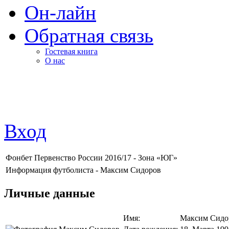
Он-лайн
Обратная связь
Гостевая книга
О нас
Вход
Фонбет Первенство России 2016/17 - Зона «ЮГ»
Информация футболиста - Максим Сидоров
Личные данные
Имя:
Максим Сидо