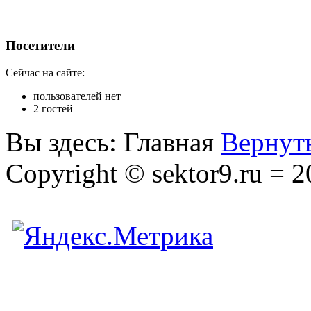
Посетители
Сейчас на сайте:
пользователей нет
2 гостей
Вы здесь:
Главная
Вернуть
Copyright © sektor9.ru = 