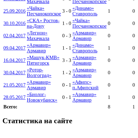
Махачкала
Песчанокопское
«Чайка»
«Динамо»
25.09.2016
3
-
0
1
0
Песчанокопское
Ставрополь
«СКА» Ростов-
«Чайка»
30.10.2016
1
-
0
0
0
на-Дону
Песчанокопское
«Легион»
«Армавир»
02.04.2017
0
-
3
0
0
Махачкала
Армавир
«Армавир»
«Динамо»
09.04.2017
1
-
1
1
0
Армавир
Ставрополь
«Машук-КМВ»
«Армавир»
16.04.2017
3
-
3
0
0
Пятигорск
Армавир
«Ротор-
«Армавир»
30.04.2017
1
-
2
0
0
Волгоград»
Армавир
«Армавир»
«Афипс»
21.05.2017
0
-
1
0
0
Армавир
п.Афипский
«Биолог-
«Армавир»
28.05.2017
0
-
1
1
0
Новокубанск»
Армавир
Всего:
8
1
Статистика на сайте