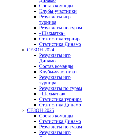
Динамо
Состав команды
Клубы-участники
Результаты игр
турнира
Результаты по турам
«Шахматка»
Статистика турнира
Статистика Динамо
СЕЗОН 2024
Результаты игр
Динамо
Состав команды
Клубы-участники
Результаты игр
турнира
Результаты по турам
«Шахматка»
Статистика турнира
Статистика Динамо
СЕЗОН 2025
Состав команды
Статистика Динамо
Результаты по турам
Результаты игр