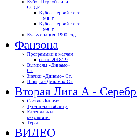
Кубок Первой лиги
СССР
Кубок Первой лиги
-1988 г.
Кубок Первой лиги
-1990 г.
Кульминация. 1990 год
Фанзона
Программки к матчам
сезон 2018/19
Вымпелы «Динамо»
Ст.
Значки «Динамо» Ст.
Шарфы «Динамо» Ст.
Вторая Лига А - Серебр
Состав Динамо
Турнирная таблица
Календарь и
результаты
Туры
ВИДЕО