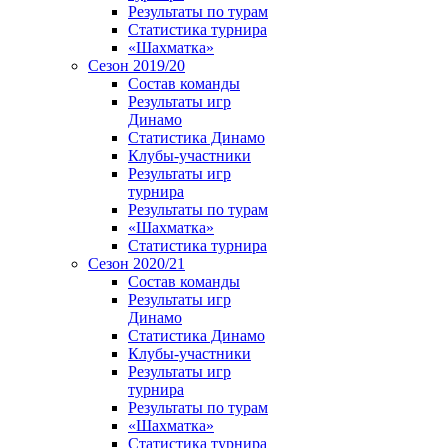
Результаты по турам
Статистика турнира
«Шахматка»
Сезон 2019/20
Состав команды
Результаты игр
Динамо
Статистика Динамо
Клубы-участники
Результаты игр
турнира
Результаты по турам
«Шахматка»
Статистика турнира
Сезон 2020/21
Состав команды
Результаты игр
Динамо
Статистика Динамо
Клубы-участники
Результаты игр
турнира
Результаты по турам
«Шахматка»
Статистика турнира