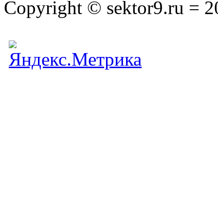
Copyright © sektor9.ru = 