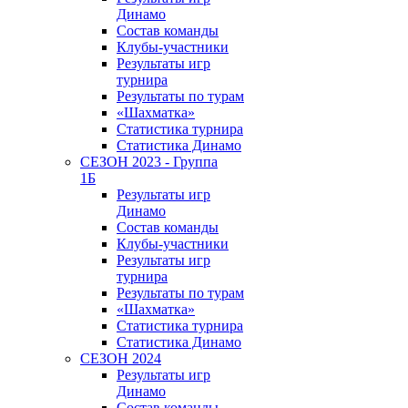
Динамо
Состав команды
Клубы-участники
Результаты игр
турнира
Результаты по турам
«Шахматка»
Статистика турнира
Статистика Динамо
СЕЗОН 2023 - Группа
1Б
Результаты игр
Динамо
Состав команды
Клубы-участники
Результаты игр
турнира
Результаты по турам
«Шахматка»
Статистика турнира
Статистика Динамо
СЕЗОН 2024
Результаты игр
Динамо
Состав команды