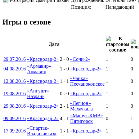
Дата рождения:
24. Июня 1997 
Позиция:
Нападающий
Игры в сезоне
Дата
29.07.2016
«Краснодар-2»
2
-
0
«Сочи-2»
1
0
«Армавир»
04.08.2016
1
-
0
«Краснодар-2»
1
0
Армавир
«Чайка»
12.08.2016
«Краснодар-2»
1
-
1
1
0
Песчанокопское
«Ангушт»
19.08.2016
0
-
0
«Краснодар-2»
1
0
Назрань
«Легион»
29.08.2016
«Краснодар-2»
2
-
1
1
0
Махачкала
«Машук-КМВ»
09.09.2016
«Краснодар-2»
4
-
1
0
1
Пятигорск
«Спартак-
17.09.2016
1
-
1
«Краснодар-2»
1
0
Владикавказ»