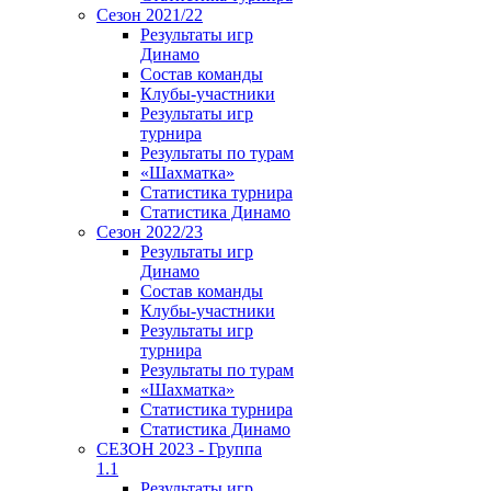
Сезон 2021/22
Результаты игр
Динамо
Состав команды
Клубы-участники
Результаты игр
турнира
Результаты по турам
«Шахматка»
Статистика турнира
Статистика Динамо
Сезон 2022/23
Результаты игр
Динамо
Состав команды
Клубы-участники
Результаты игр
турнира
Результаты по турам
«Шахматка»
Статистика турнира
Статистика Динамо
СЕЗОН 2023 - Группа
1.1
Результаты игр