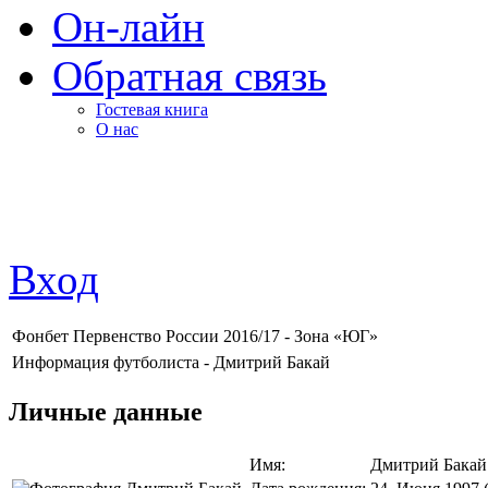
Он-лайн
Обратная связь
Гостевая книга
О нас
Вход
Фонбет Первенство России 2016/17 - Зона «ЮГ»
Информация футболиста - Дмитрий Бакай
Личные данные
Имя:
Дмитрий Бакай