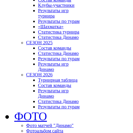
Клубы-участники
Результаты игр
турнира
Результаты по турам
«Шахматка»
Статистика турнира
Статистика Динамо
СЕЗОН 2025
Состав команды
Статистика Динамо
Результаты по турам
Результаты игр
Динамо
СЕЗОН 2026
Турнирная таблица
Состав команды
Результаты игр
Динамо
Статистика Динамо
Результаты по турам
ФОТО
Фото матчей "Динамо"
Фотоальбом сайта