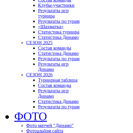
Клубы-участники
Результаты игр
турнира
Результаты по турам
«Шахматка»
Статистика турнира
Статистика Динамо
СЕЗОН 2025
Состав команды
Статистика Динамо
Результаты по турам
Результаты игр
Динамо
СЕЗОН 2026
Турнирная таблица
Состав команды
Результаты игр
Динамо
Статистика Динамо
Результаты по турам
ФОТО
Фото матчей "Динамо"
Фотоальбом сайта