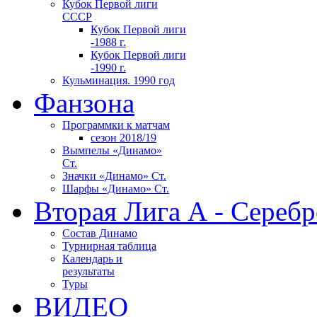
Кубок Первой лиги
СССР
Кубок Первой лиги
-1988 г.
Кубок Первой лиги
-1990 г.
Кульминация. 1990 год
Фанзона
Программки к матчам
сезон 2018/19
Вымпелы «Динамо»
Ст.
Значки «Динамо» Ст.
Шарфы «Динамо» Ст.
Вторая Лига А - Серебр
Состав Динамо
Турнирная таблица
Календарь и
результаты
Туры
ВИДЕО