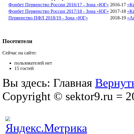
Фонбет Первенство России 2016/17 - Зона «ЮГ»
2016-17
«К
Фонбет Первенство России 2017/18 - Зона «ЮГ»
2017-18
«К
Первенство ПФЛ 2018/19 - Зона «ЮГ»
2018-19
«Ак
Посетители
Сейчас на сайте:
пользователей нет
15 гостей
Вы здесь:
Главная
Вернуть
Copyright © sektor9.ru = 