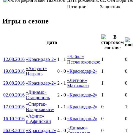
Дата рождения:
02. Сентября 19
Позиция:
Защитник
Игры в сезоне
Дата
«Чайка»
12.08.2016
«Краснодар-2»
1
-
1
1
0
Песчанокопское
«Ангушт»
19.08.2016
0
-
0
«Краснодар-2»
1
0
Назрань
«Легион»
29.08.2016
«Краснодар-2»
2
-
1
1
0
Махачкала
«Динамо»
02.09.2016
2
-
0
«Краснодар-2»
1
0
Ставрополь
«Спартак-
17.09.2016
1
-
1
«Краснодар-2»
0
1
Владикавказ»
«Афипс»
16.10.2016
1
-
0
«Краснодар-2»
0
0
п.Афипский
«Динамо»
26.03.2017
«Краснодар-2»
4
-
0
0
1