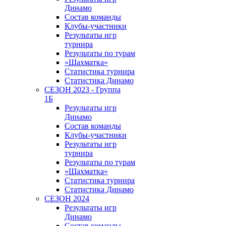
Динамо
Состав команды
Клубы-участники
Результаты игр
турнира
Результаты по турам
«Шахматка»
Статистика турнира
Статистика Динамо
СЕЗОН 2023 - Группа
1Б
Результаты игр
Динамо
Состав команды
Клубы-участники
Результаты игр
турнира
Результаты по турам
«Шахматка»
Статистика турнира
Статистика Динамо
СЕЗОН 2024
Результаты игр
Динамо
Состав команды