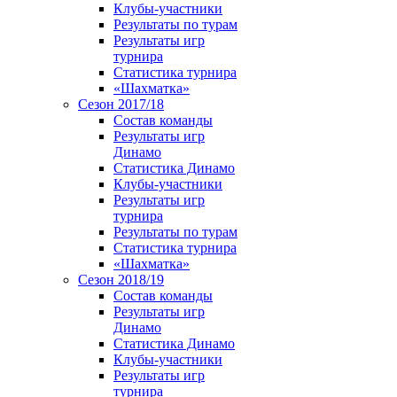
Клубы-участники
Результаты по турам
Результаты игр
турнира
Статистика турнира
«Шахматка»
Сезон 2017/18
Состав команды
Результаты игр
Динамо
Статистика Динамо
Клубы-участники
Результаты игр
турнира
Результаты по турам
Статистика турнира
«Шахматка»
Сезон 2018/19
Состав команды
Результаты игр
Динамо
Статистика Динамо
Клубы-участники
Результаты игр
турнира