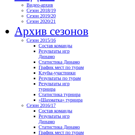
Видео-архив
Сезон 2018/19
Сезон 2019/20
Сезон 2020/21
Архив сезонов
Сезон 2015/16
Состав команды
Результаты игр
Динамо
Статистика Динамо
График мест по турам
Клубы-участники
Результаты по турам
Результаты игр
турнира
Статистика турнира
«Шахматка» турнира
Сезон 2016/17
Состав команды
Результаты игр
Динамо
Статистика Динамо
График мест по турам