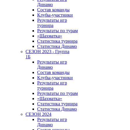
Динамо
Состав команды
Клубы-участники
Результаты игр
турнира
Результаты по турам
«Шахматка»
Статистика турнира
Статистика Динамо
СЕЗОН 2023 - Группа
1Б
Результаты игр
Динамо
Состав команды
Клубы-участники
Результаты игр
турнира
Результаты по турам
«Шахматка»
Статистика турнира
Статистика Динамо
СЕЗОН 2024
Результаты игр
Динамо
Состав команды