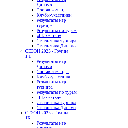
Динамо
Состав команды
Клубы-участники
Результаты игр
турнира
Результаты по турам
«Шахматка»
Статистика турнира
Статистика Динамо
СЕЗОН 2023 - Группа
1.1
Результаты игр
Динамо
Состав команды
Клубы-участники
Результаты игр
турнира
Результаты по турам
«Шахматка»
Статистика турнира
Статистика Динамо
СЕЗОН 2023 - Группа
1Б
Результаты игр