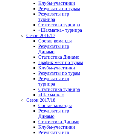
Клубы-участники
Результаты по турам
Результаты игр
турнира
Статистика турнира
«Шахматка» турнира
Сезон 2016/17
Состав команды
Результаты игр
Динамо
Статистика Динамо
График мест по турам
Клубы-участники
Результаты по турам
Результаты игр
турнира
Статистика турнира
«Шахматка»
Сезон 2017/18
Состав команды
Результаты игр
Динамо
Статистика Динамо
Клубы-участники
Результаты игр