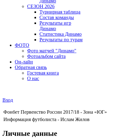
Динамо
СЕЗОН 2026
Турнирная таблица
Состав команды
Результаты игр
Динамо
Статистика Динамо
Результаты по турам
ФОТО
Фото матчей "Динамо"
Фотоальбом сайта
Он-лайн
Обратная связь
Гостевая книга
О нас
Вход
Фонбет Первенство России 2017/18 - Зона «ЮГ»
Информация футболиста - Ислам Жилов
Личные данные