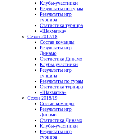
Клубы-участники
Результаты по турам
Результаты игр
турнира
Статистика турнира
«Шахматка»
Сезон 2017/18
Состав команды
Результаты игр
Динамо
Статистика Динамо
Клубы-участники
Результаты игр
турнира
Результаты по турам
Статистика турнира
«Шахматка»
Сезон 2018/19
Состав команды
Результаты игр
Динамо
Статистика Динамо
Клубы-участники
Результаты игр
турнира