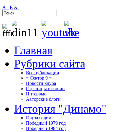
A+
R
A-
Главная
Рубрики сайта
Все публикации
= Сектор 9 =
Новости клуба
Страницы истории
Интервью
Авторские блоги
История "Динамо"
Год за годом
Победный 1979 год
Победный 1984 год