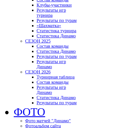
Клубы-участники
Результаты игр
турнира
Результаты по турам
«Шахматка»
Статистика турнира
Статистика Динамо
СЕЗОН 2025
Состав команды
Статистика Динамо
Результаты по турам
Результаты игр
Динамо
СЕЗОН 2026
Турнирная таблица
Состав команды
Результаты игр
Динамо
Статистика Динамо
Результаты по турам
ФОТО
Фото матчей "Динамо"
Фотоальбом сайта