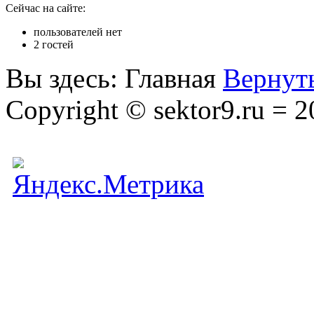
Сейчас на сайте:
пользователей нет
2 гостей
Вы здесь:
Главная
Вернуть
Copyright © sektor9.ru = 