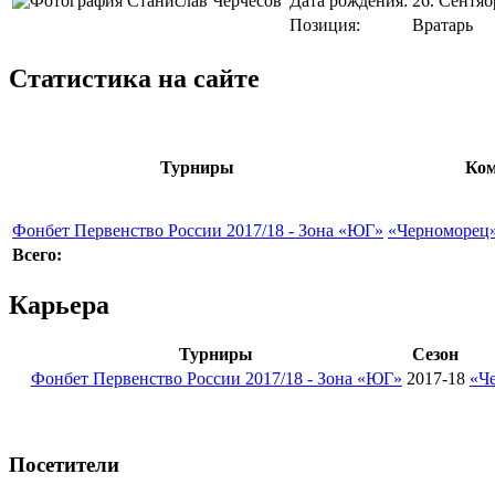
Дата рождения:
26. Сентяб
Позиция:
Вратарь
Статистика на сайте
Турниры
Ком
Фонбет Первенство России 2017/18 - Зона «ЮГ»
«Черноморец
Всего:
Карьера
Турниры
Сезон
Фонбет Первенство России 2017/18 - Зона «ЮГ»
2017-18
«Ч
Посетители