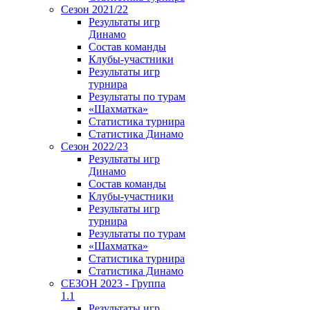
Сезон 2021/22
Результаты игр
Динамо
Состав команды
Клубы-участники
Результаты игр
турнира
Результаты по турам
«Шахматка»
Статистика турнира
Статистика Динамо
Сезон 2022/23
Результаты игр
Динамо
Состав команды
Клубы-участники
Результаты игр
турнира
Результаты по турам
«Шахматка»
Статистика турнира
Статистика Динамо
СЕЗОН 2023 - Группа
1.1
Результаты игр