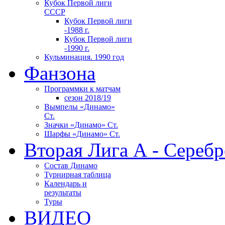
Кубок Первой лиги
СССР
Кубок Первой лиги
-1988 г.
Кубок Первой лиги
-1990 г.
Кульминация. 1990 год
Фанзона
Программки к матчам
сезон 2018/19
Вымпелы «Динамо»
Ст.
Значки «Динамо» Ст.
Шарфы «Динамо» Ст.
Вторая Лига А - Серебр
Состав Динамо
Турнирная таблица
Календарь и
результаты
Туры
ВИДЕО