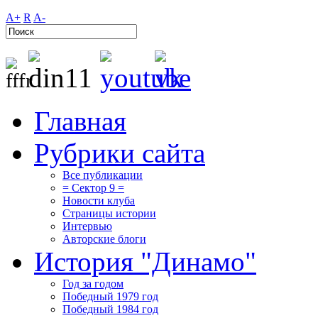
A+
R
A-
Главная
Рубрики сайта
Все публикации
= Сектор 9 =
Новости клуба
Страницы истории
Интервью
Авторские блоги
История "Динамо"
Год за годом
Победный 1979 год
Победный 1984 год