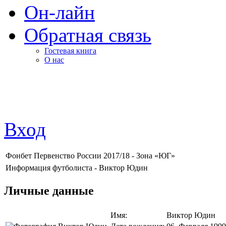
Он-лайн
Обратная связь
Гостевая книга
О нас
Вход
Фонбет Первенство России 2017/18 - Зона «ЮГ»
Информация футболиста - Виктор Юдин
Личные данные
Имя:
Виктор Юдин