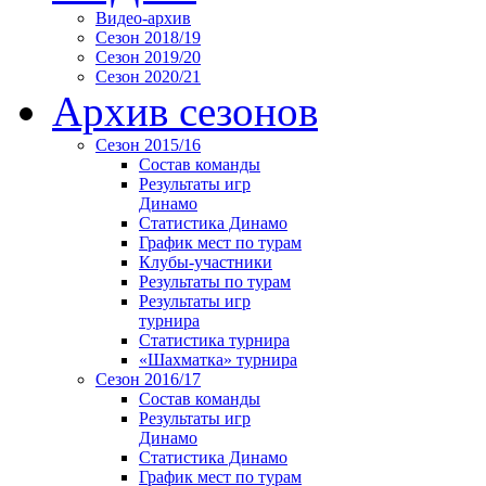
Видео-архив
Сезон 2018/19
Сезон 2019/20
Сезон 2020/21
Архив сезонов
Сезон 2015/16
Состав команды
Результаты игр
Динамо
Статистика Динамо
График мест по турам
Клубы-участники
Результаты по турам
Результаты игр
турнира
Статистика турнира
«Шахматка» турнира
Сезон 2016/17
Состав команды
Результаты игр
Динамо
Статистика Динамо
График мест по турам