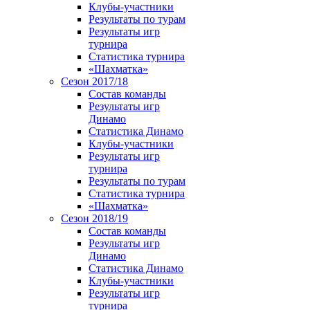
Клубы-участники
Результаты по турам
Результаты игр
турнира
Статистика турнира
«Шахматка»
Сезон 2017/18
Состав команды
Результаты игр
Динамо
Статистика Динамо
Клубы-участники
Результаты игр
турнира
Результаты по турам
Статистика турнира
«Шахматка»
Сезон 2018/19
Состав команды
Результаты игр
Динамо
Статистика Динамо
Клубы-участники
Результаты игр
турнира