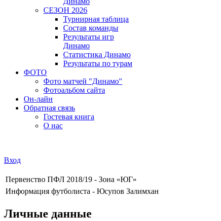
Динамо
СЕЗОН 2026
Турнирная таблица
Состав команды
Результаты игр
Динамо
Статистика Динамо
Результаты по турам
ФОТО
Фото матчей "Динамо"
Фотоальбом сайта
Он-лайн
Обратная связь
Гостевая книга
О нас
Вход
Первенство ПФЛ 2018/19 - Зона «ЮГ»
Информация футболиста - Юсупов Залимхан
Личные данные