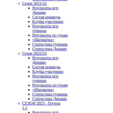
Сезон 2021/22
Результаты игр
Динамо
Состав команды
Клубы-участники
Результаты игр
турнира
Результаты по турам
«Шахматка»
Статистика турнира
Статистика Динамо
Сезон 2022/23
Результаты игр
Динамо
Состав команды
Клубы-участники
Результаты игр
турнира
Результаты по турам
«Шахматка»
Статистика турнира
Статистика Динамо
СЕЗОН 2023 - Группа
1.1
Результаты игр