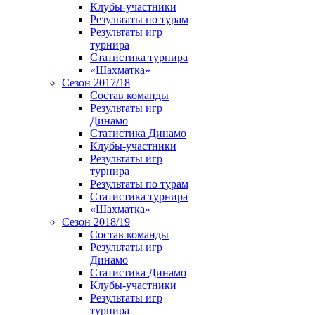
Клубы-участники
Результаты по турам
Результаты игр
турнира
Статистика турнира
«Шахматка»
Сезон 2017/18
Состав команды
Результаты игр
Динамо
Статистика Динамо
Клубы-участники
Результаты игр
турнира
Результаты по турам
Статистика турнира
«Шахматка»
Сезон 2018/19
Состав команды
Результаты игр
Динамо
Статистика Динамо
Клубы-участники
Результаты игр
турнира