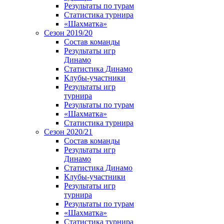
Результаты по турам
Статистика турнира
«Шахматка»
Сезон 2019/20
Состав команды
Результаты игр
Динамо
Статистика Динамо
Клубы-участники
Результаты игр
турнира
Результаты по турам
«Шахматка»
Статистика турнира
Сезон 2020/21
Состав команды
Результаты игр
Динамо
Статистика Динамо
Клубы-участники
Результаты игр
турнира
Результаты по турам
«Шахматка»
Статистика турнира