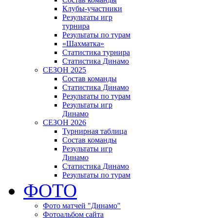
Клубы-участники
Результаты игр
турнира
Результаты по турам
«Шахматка»
Статистика турнира
Статистика Динамо
СЕЗОН 2025
Состав команды
Статистика Динамо
Результаты по турам
Результаты игр
Динамо
СЕЗОН 2026
Турнирная таблица
Состав команды
Результаты игр
Динамо
Статистика Динамо
Результаты по турам
ФОТО
Фото матчей "Динамо"
Фотоальбом сайта