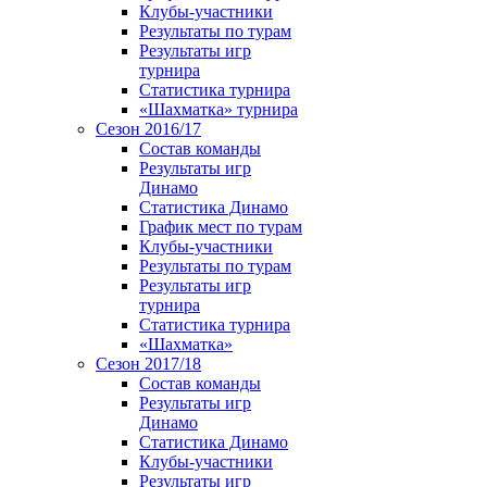
Клубы-участники
Результаты по турам
Результаты игр
турнира
Статистика турнира
«Шахматка» турнира
Сезон 2016/17
Состав команды
Результаты игр
Динамо
Статистика Динамо
График мест по турам
Клубы-участники
Результаты по турам
Результаты игр
турнира
Статистика турнира
«Шахматка»
Сезон 2017/18
Состав команды
Результаты игр
Динамо
Статистика Динамо
Клубы-участники
Результаты игр