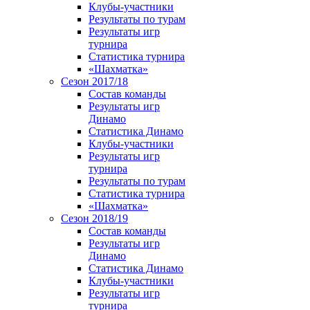
Клубы-участники
Результаты по турам
Результаты игр
турнира
Статистика турнира
«Шахматка»
Сезон 2017/18
Состав команды
Результаты игр
Динамо
Статистика Динамо
Клубы-участники
Результаты игр
турнира
Результаты по турам
Статистика турнира
«Шахматка»
Сезон 2018/19
Состав команды
Результаты игр
Динамо
Статистика Динамо
Клубы-участники
Результаты игр
турнира