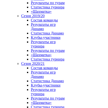
Результаты по турам
Статистика турнира
«Шахматка»
Сезон 2019/20
Состав команды
Результаты игр
Динамо
Статистика Динамо
Клубы-участники
Результаты игр
турнира
Результаты по турам
«Шахматка»
Статистика турнира
Сезон 2020/21
Состав команды
Результаты игр
Динамо
Статистика Динамо
Клубы-участники
Результаты игр
турнира
Результаты по турам
«Шахматка»
Статистика турнира