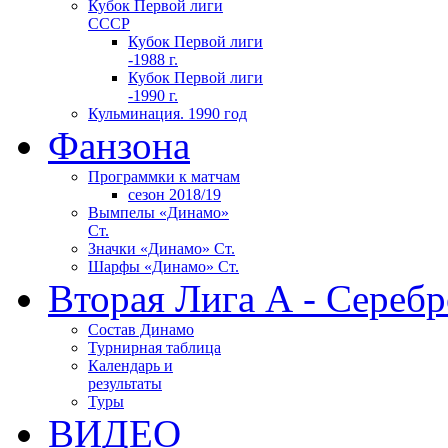
Кубок Первой лиги
СССР
Кубок Первой лиги
-1988 г.
Кубок Первой лиги
-1990 г.
Кульминация. 1990 год
Фанзона
Программки к матчам
сезон 2018/19
Вымпелы «Динамо»
Ст.
Значки «Динамо» Ст.
Шарфы «Динамо» Ст.
Вторая Лига А - Серебр
Состав Динамо
Турнирная таблица
Календарь и
результаты
Туры
ВИДЕО