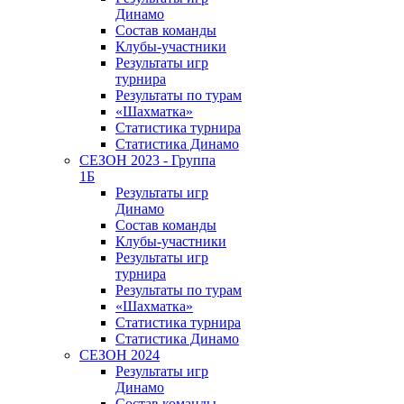
Динамо
Состав команды
Клубы-участники
Результаты игр
турнира
Результаты по турам
«Шахматка»
Статистика турнира
Статистика Динамо
СЕЗОН 2023 - Группа
1Б
Результаты игр
Динамо
Состав команды
Клубы-участники
Результаты игр
турнира
Результаты по турам
«Шахматка»
Статистика турнира
Статистика Динамо
СЕЗОН 2024
Результаты игр
Динамо
Состав команды