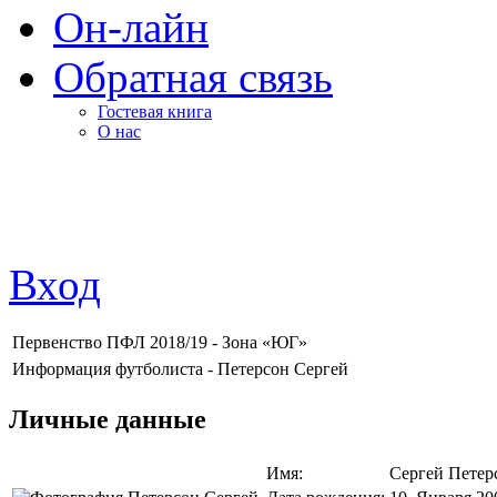
Он-лайн
Обратная связь
Гостевая книга
О нас
Вход
Первенство ПФЛ 2018/19 - Зона «ЮГ»
Информация футболиста - Петерсон Сергей
Личные данные
Имя:
Сергей Петер