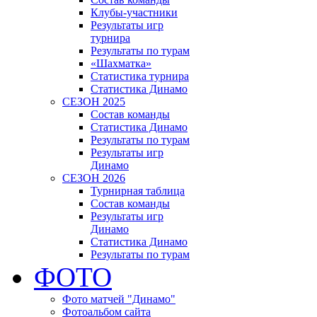
Клубы-участники
Результаты игр
турнира
Результаты по турам
«Шахматка»
Статистика турнира
Статистика Динамо
СЕЗОН 2025
Состав команды
Статистика Динамо
Результаты по турам
Результаты игр
Динамо
СЕЗОН 2026
Турнирная таблица
Состав команды
Результаты игр
Динамо
Статистика Динамо
Результаты по турам
ФОТО
Фото матчей "Динамо"
Фотоальбом сайта