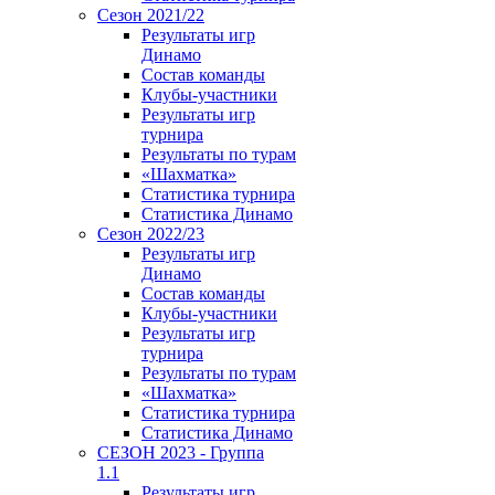
Сезон 2021/22
Результаты игр
Динамо
Состав команды
Клубы-участники
Результаты игр
турнира
Результаты по турам
«Шахматка»
Статистика турнира
Статистика Динамо
Сезон 2022/23
Результаты игр
Динамо
Состав команды
Клубы-участники
Результаты игр
турнира
Результаты по турам
«Шахматка»
Статистика турнира
Статистика Динамо
СЕЗОН 2023 - Группа
1.1
Результаты игр