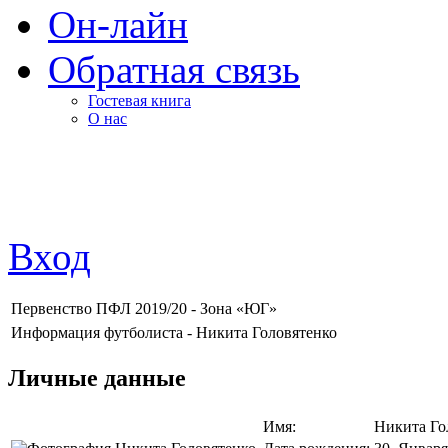
Он-лайн
Обратная связь
Гостевая книга
О нас
Вход
Первенство ПФЛ 2019/20 - Зона «ЮГ»
Информация футболиста - Никита Головятенко
Личные данные
Имя:
Никита Го