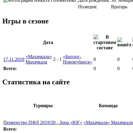
Дата рождения:
30. Января
Позиция:
Вратарь
Игры в сезоне
Дата
«Махачкала»
«Биолог-
17.11.2019
2
-
1
0
0
Махачкала
Новокубанск»
Всего:
0
0
Статистика на сайте
Турниры
Команда
Первенство ПФЛ 2019/20 - Зона «ЮГ»
«Махачкала» Махачкала
Всего: