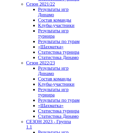
Сезон 2021/22
Результаты игр
Динамо
Состав команды
Клубы-участники
Результаты игр
турнира
Результаты по турам
«Шахматка»
Статистика турнира
Статистика Динамо
Сезон 2022/23
Результаты игр
Динамо
Состав команды
Клубы-участники
Результаты игр
турнира
Результаты по турам
«Шахматка»
Статистика турнира
Статистика Динамо
СЕЗОН 2023 - Группа
1.1
Результаты игр