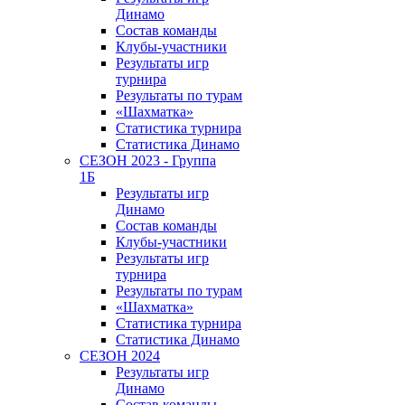
Динамо
Состав команды
Клубы-участники
Результаты игр
турнира
Результаты по турам
«Шахматка»
Статистика турнира
Статистика Динамо
СЕЗОН 2023 - Группа
1Б
Результаты игр
Динамо
Состав команды
Клубы-участники
Результаты игр
турнира
Результаты по турам
«Шахматка»
Статистика турнира
Статистика Динамо
СЕЗОН 2024
Результаты игр
Динамо
Состав команды