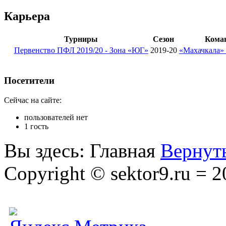
Карьера
Турниры
Сезон
Кома
Первенство ПФЛ 2019/20 - Зона «ЮГ»
2019-20
«Махачкала»
Посетители
Сейчас на сайте:
пользователей нет
1 гость
Вы здесь:
Главная
Вернуть
Copyright © sektor9.ru = 