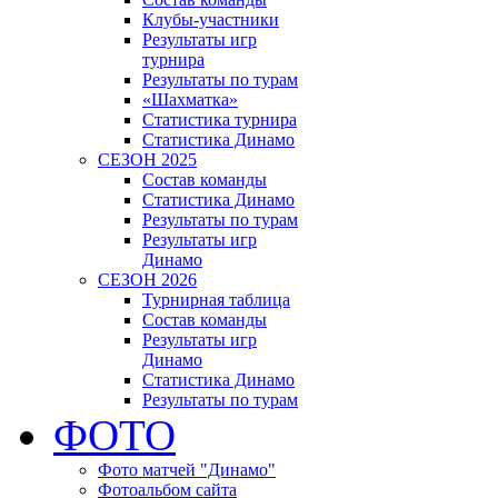
Клубы-участники
Результаты игр
турнира
Результаты по турам
«Шахматка»
Статистика турнира
Статистика Динамо
СЕЗОН 2025
Состав команды
Статистика Динамо
Результаты по турам
Результаты игр
Динамо
СЕЗОН 2026
Турнирная таблица
Состав команды
Результаты игр
Динамо
Статистика Динамо
Результаты по турам
ФОТО
Фото матчей "Динамо"
Фотоальбом сайта