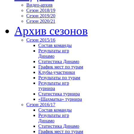
Видео-архив
Сезон 2018/19
Сезон 2019/20
Сезон 2020/21
Архив сезонов
Сезон 2015/16
Состав команды
Результаты игр
Динамо
Статистика Динамо
График мест по турам
Клубы-участники
Результаты по турам
Результаты игр
турнира
Статистика турнира
«Шахматка» турнира
Сезон 2016/17
Состав команды
Результаты игр
Динамо
Статистика Динамо
График мест по турам