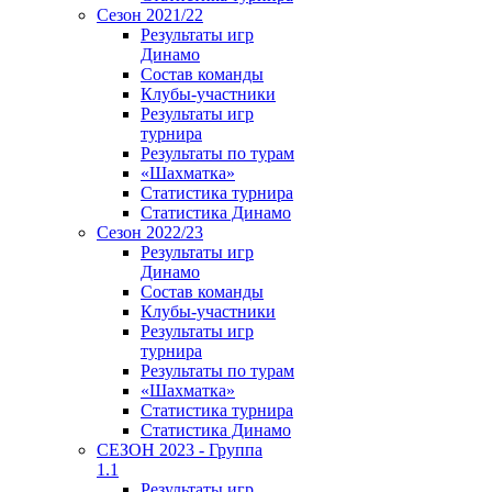
Сезон 2021/22
Результаты игр
Динамо
Состав команды
Клубы-участники
Результаты игр
турнира
Результаты по турам
«Шахматка»
Статистика турнира
Статистика Динамо
Сезон 2022/23
Результаты игр
Динамо
Состав команды
Клубы-участники
Результаты игр
турнира
Результаты по турам
«Шахматка»
Статистика турнира
Статистика Динамо
СЕЗОН 2023 - Группа
1.1
Результаты игр