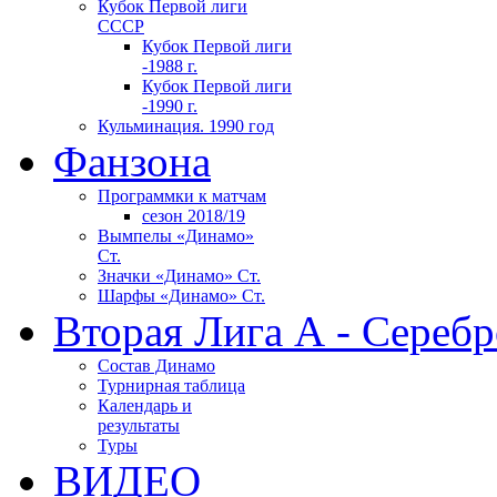
Кубок Первой лиги
СССР
Кубок Первой лиги
-1988 г.
Кубок Первой лиги
-1990 г.
Кульминация. 1990 год
Фанзона
Программки к матчам
сезон 2018/19
Вымпелы «Динамо»
Ст.
Значки «Динамо» Ст.
Шарфы «Динамо» Ст.
Вторая Лига А - Серебр
Состав Динамо
Турнирная таблица
Календарь и
результаты
Туры
ВИДЕО