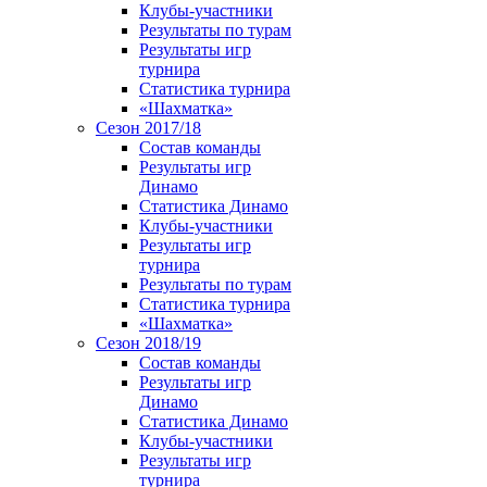
Клубы-участники
Результаты по турам
Результаты игр
турнира
Статистика турнира
«Шахматка»
Сезон 2017/18
Состав команды
Результаты игр
Динамо
Статистика Динамо
Клубы-участники
Результаты игр
турнира
Результаты по турам
Статистика турнира
«Шахматка»
Сезон 2018/19
Состав команды
Результаты игр
Динамо
Статистика Динамо
Клубы-участники
Результаты игр
турнира