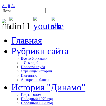
A+
R
A-
Главная
Рубрики сайта
Все публикации
= Сектор 9 =
Новости клуба
Страницы истории
Интервью
Авторские блоги
История "Динамо"
Год за годом
Победный 1979 год
Победный 1984 год