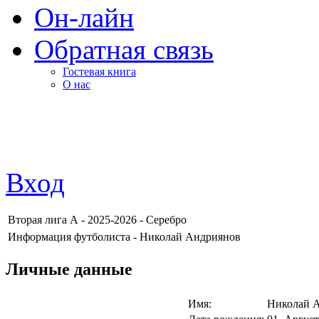
Он-лайн
Обратная связь
Гостевая книга
О нас
Вход
Вторая лига А - 2025-2026 - Серебро
Информация футболиста - Николай Андриянов
Личные данные
Имя:
Николай 