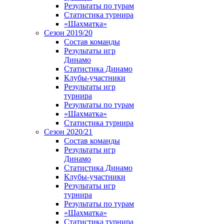
Результаты по турам
Статистика турнира
«Шахматка»
Сезон 2019/20
Состав команды
Результаты игр
Динамо
Статистика Динамо
Клубы-участники
Результаты игр
турнира
Результаты по турам
«Шахматка»
Статистика турнира
Сезон 2020/21
Состав команды
Результаты игр
Динамо
Статистика Динамо
Клубы-участники
Результаты игр
турнира
Результаты по турам
«Шахматка»
Статистика турнира