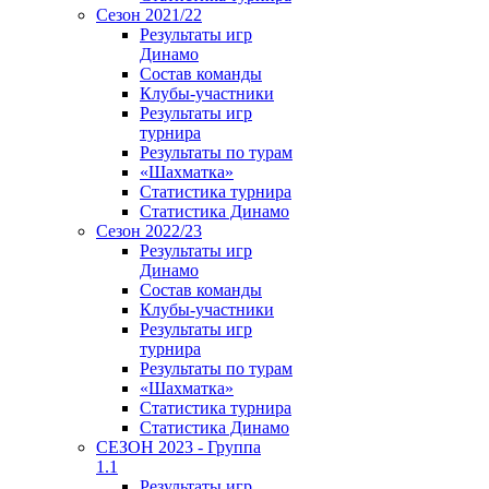
Сезон 2021/22
Результаты игр
Динамо
Состав команды
Клубы-участники
Результаты игр
турнира
Результаты по турам
«Шахматка»
Статистика турнира
Статистика Динамо
Сезон 2022/23
Результаты игр
Динамо
Состав команды
Клубы-участники
Результаты игр
турнира
Результаты по турам
«Шахматка»
Статистика турнира
Статистика Динамо
СЕЗОН 2023 - Группа
1.1
Результаты игр