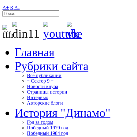
A+
R
A-
Главная
Рубрики сайта
Все публикации
= Сектор 9 =
Новости клуба
Страницы истории
Интервью
Авторские блоги
История "Динамо"
Год за годом
Победный 1979 год
Победный 1984 год