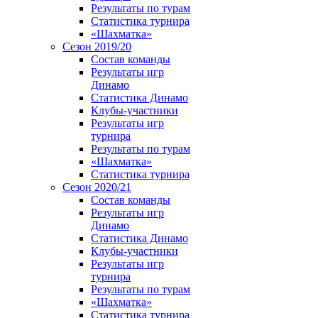
Результаты по турам
Статистика турнира
«Шахматка»
Сезон 2019/20
Состав команды
Результаты игр
Динамо
Статистика Динамо
Клубы-участники
Результаты игр
турнира
Результаты по турам
«Шахматка»
Статистика турнира
Сезон 2020/21
Состав команды
Результаты игр
Динамо
Статистика Динамо
Клубы-участники
Результаты игр
турнира
Результаты по турам
«Шахматка»
Статистика турнира