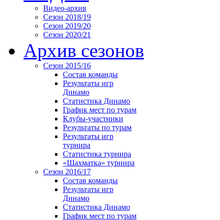
Видео-архив
Сезон 2018/19
Сезон 2019/20
Сезон 2020/21
Архив сезонов
Сезон 2015/16
Состав команды
Результаты игр
Динамо
Статистика Динамо
График мест по турам
Клубы-участники
Результаты по турам
Результаты игр
турнира
Статистика турнира
«Шахматка» турнира
Сезон 2016/17
Состав команды
Результаты игр
Динамо
Статистика Динамо
График мест по турам