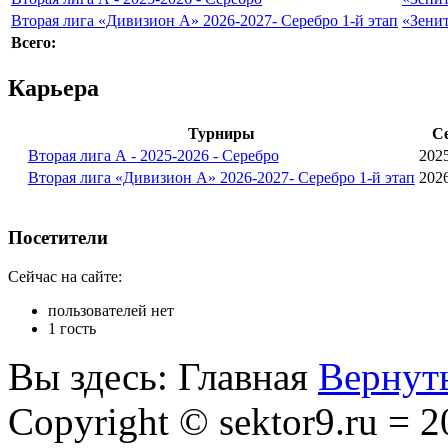
Вторая лига «Дивизион А» 2026-2027- Серебро 1-й этап
«Зенит
Всего:
Карьера
Турниры
С
Вторая лига А - 2025-2026 - Серебро
202
Вторая лига «Дивизион А» 2026-2027- Серебро 1-й этап
202
Посетители
Сейчас на сайте:
пользователей нет
1 гость
Вы здесь:
Главная
Вернуть
Copyright © sektor9.ru = 