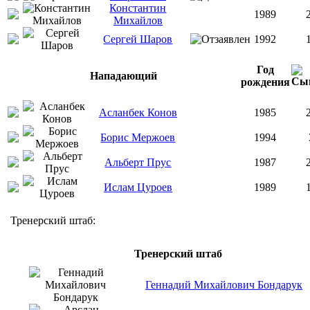
Константин
1989
Михайлов
Сергей Шаров
1992
Год
Нападающий
рождения
Асланбек Конов
1985
Борис Мержоев
1994
Альберт Прус
1987
Ислам Цуроев
1989
Тренерский штаб:
Тренерский штаб
Геннадий Михайлович Бондарук