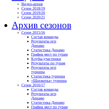
Видео-архив
Сезон 2018/19
Сезон 2019/20
Сезон 2020/21
Архив сезонов
Сезон 2015/16
Состав команды
Результаты игр
Динамо
Статистика Динамо
График мест по турам
Клубы-участники
Результаты по турам
Результаты игр
турнира
Статистика турнира
«Шахматка» турнира
Сезон 2016/17
Состав команды
Результаты игр
Динамо
Статистика Динамо
График мест по турам