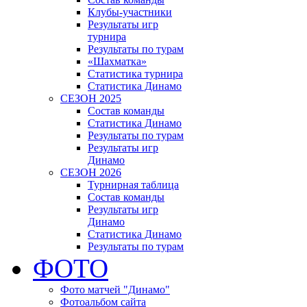
Клубы-участники
Результаты игр
турнира
Результаты по турам
«Шахматка»
Статистика турнира
Статистика Динамо
СЕЗОН 2025
Состав команды
Статистика Динамо
Результаты по турам
Результаты игр
Динамо
СЕЗОН 2026
Турнирная таблица
Состав команды
Результаты игр
Динамо
Статистика Динамо
Результаты по турам
ФОТО
Фото матчей "Динамо"
Фотоальбом сайта