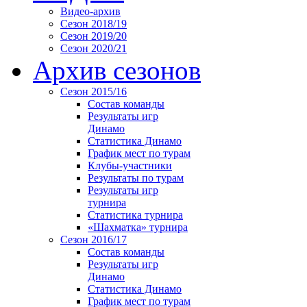
Видео-архив
Сезон 2018/19
Сезон 2019/20
Сезон 2020/21
Архив сезонов
Сезон 2015/16
Состав команды
Результаты игр
Динамо
Статистика Динамо
График мест по турам
Клубы-участники
Результаты по турам
Результаты игр
турнира
Статистика турнира
«Шахматка» турнира
Сезон 2016/17
Состав команды
Результаты игр
Динамо
Статистика Динамо
График мест по турам