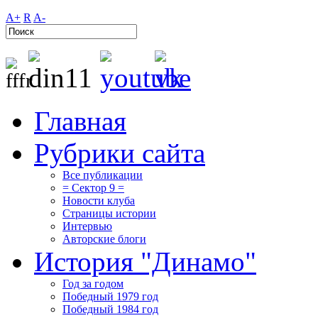
A+
R
A-
Главная
Рубрики сайта
Все публикации
= Сектор 9 =
Новости клуба
Страницы истории
Интервью
Авторские блоги
История "Динамо"
Год за годом
Победный 1979 год
Победный 1984 год