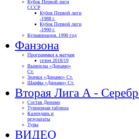
Кубок Первой лиги
СССР
Кубок Первой лиги
-1988 г.
Кубок Первой лиги
-1990 г.
Кульминация. 1990 год
Фанзона
Программки к матчам
сезон 2018/19
Вымпелы «Динамо»
Ст.
Значки «Динамо» Ст.
Шарфы «Динамо» Ст.
Вторая Лига А - Серебр
Состав Динамо
Турнирная таблица
Календарь и
результаты
Туры
ВИДЕО