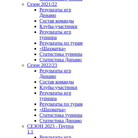
Сезон 2021/22
Результаты игр
Динамо
Состав команды
Клубы-участники
Результаты игр
турнира
Результаты по турам
«Шахматка»
Статистика турнира
Статистика Динамо
Сезон 2022/23
Результаты игр
Динамо
Состав команды
Клубы-участники
Результаты игр
турнира
Результаты по турам
«Шахматка»
Статистика турнира
Статистика Динамо
СЕЗОН 2023 - Группа
1.1
Результаты игр