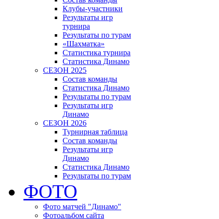
Клубы-участники
Результаты игр
турнира
Результаты по турам
«Шахматка»
Статистика турнира
Статистика Динамо
СЕЗОН 2025
Состав команды
Статистика Динамо
Результаты по турам
Результаты игр
Динамо
СЕЗОН 2026
Турнирная таблица
Состав команды
Результаты игр
Динамо
Статистика Динамо
Результаты по турам
ФОТО
Фото матчей "Динамо"
Фотоальбом сайта