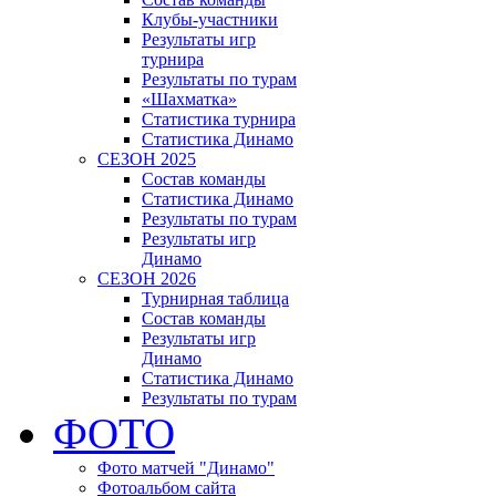
Клубы-участники
Результаты игр
турнира
Результаты по турам
«Шахматка»
Статистика турнира
Статистика Динамо
СЕЗОН 2025
Состав команды
Статистика Динамо
Результаты по турам
Результаты игр
Динамо
СЕЗОН 2026
Турнирная таблица
Состав команды
Результаты игр
Динамо
Статистика Динамо
Результаты по турам
ФОТО
Фото матчей "Динамо"
Фотоальбом сайта