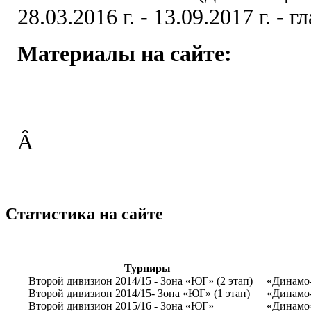
28.03.2016 г. - 13.09.2017 г. -
Материалы на сайте:
Â
Статистика на сайте
Турниры
Второй дивизион 2014/15 - Зона «ЮГ» (2 этап)
«Динамо
Второй дивизион 2014/15- Зона «ЮГ» (1 этап)
«Динамо
Второй дивизион 2015/16 - Зона «ЮГ»
«Динамо