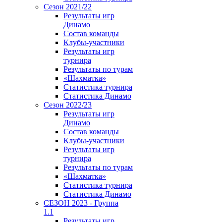
Сезон 2021/22
Результаты игр
Динамо
Состав команды
Клубы-участники
Результаты игр
турнира
Результаты по турам
«Шахматка»
Статистика турнира
Статистика Динамо
Сезон 2022/23
Результаты игр
Динамо
Состав команды
Клубы-участники
Результаты игр
турнира
Результаты по турам
«Шахматка»
Статистика турнира
Статистика Динамо
СЕЗОН 2023 - Группа
1.1
Результаты игр