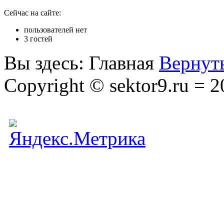
Сейчас на сайте:
пользователей нет
3 гостей
Вы здесь:
Главная
Вернуть
Copyright © sektor9.ru = 