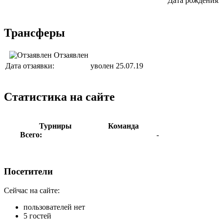
Дата рождения
Трансферы
Отзаявлен
Дата отзаявки:
уволен 25.07.19
Статистика на сайте
Турниры
Команда
Всего:
-
Посетители
Сейчас на сайте:
пользователей нет
5 гостей