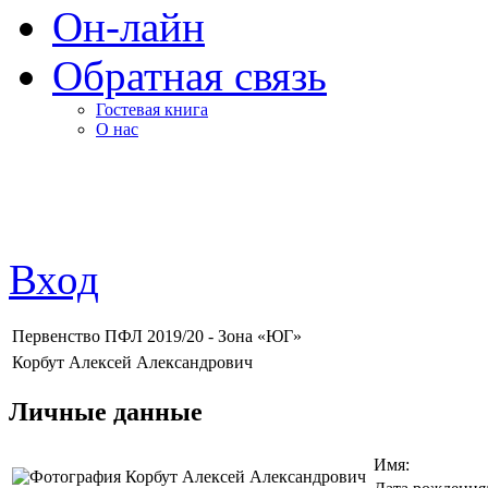
Он-лайн
Обратная связь
Гостевая книга
О нас
Вход
Первенство ПФЛ 2019/20 - Зона «ЮГ»
Корбут Алексей Александрович
Личные данные
Имя: