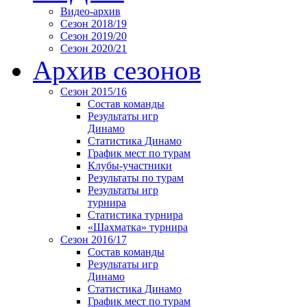
Видео-архив
Сезон 2018/19
Сезон 2019/20
Сезон 2020/21
Архив сезонов
Сезон 2015/16
Состав команды
Результаты игр
Динамо
Статистика Динамо
График мест по турам
Клубы-участники
Результаты по турам
Результаты игр
турнира
Статистика турнира
«Шахматка» турнира
Сезон 2016/17
Состав команды
Результаты игр
Динамо
Статистика Динамо
График мест по турам