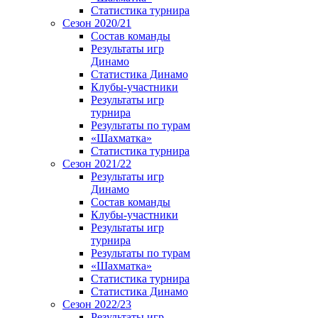
Статистика турнира
Сезон 2020/21
Состав команды
Результаты игр
Динамо
Статистика Динамо
Клубы-участники
Результаты игр
турнира
Результаты по турам
«Шахматка»
Статистика турнира
Сезон 2021/22
Результаты игр
Динамо
Состав команды
Клубы-участники
Результаты игр
турнира
Результаты по турам
«Шахматка»
Статистика турнира
Статистика Динамо
Сезон 2022/23
Результаты игр