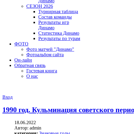
Динамо
СЕЗОН 2026
Турнирная таблица
Состав команды
Результаты игр
Динамо
Статистика Динамо
Результаты по турам
ФОТО
Фото матчей "Динамо"
Фотоальбом сайта
Он-лайн
Обратная связь
Гостевая книга
О нас
Вход
1990 год. Кульминация советского перио
18.06.2022
Автор: admin
категория:
Знаковые годы