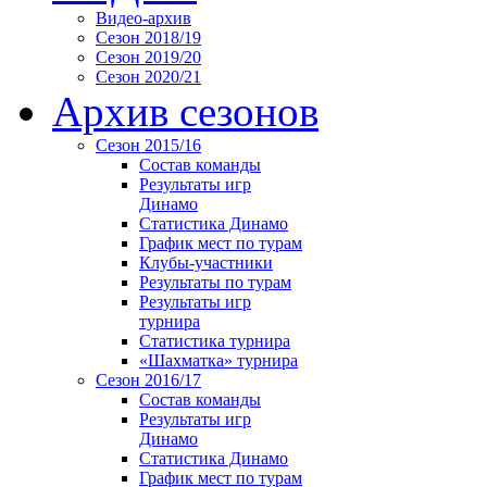
Видео-архив
Сезон 2018/19
Сезон 2019/20
Сезон 2020/21
Архив сезонов
Сезон 2015/16
Состав команды
Результаты игр
Динамо
Статистика Динамо
График мест по турам
Клубы-участники
Результаты по турам
Результаты игр
турнира
Статистика турнира
«Шахматка» турнира
Сезон 2016/17
Состав команды
Результаты игр
Динамо
Статистика Динамо
График мест по турам