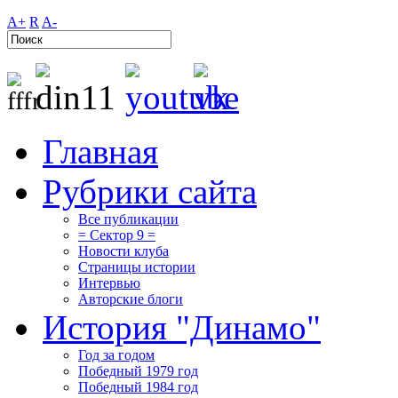
A+
R
A-
Главная
Рубрики сайта
Все публикации
= Сектор 9 =
Новости клуба
Страницы истории
Интервью
Авторские блоги
История "Динамо"
Год за годом
Победный 1979 год
Победный 1984 год