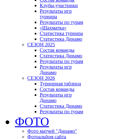
Клубы-участники
Результаты игр
турнира
Результаты по турам
«Шахматка»
Статистика турнира
Статистика Динамо
СЕЗОН 2025
Состав команды
Статистика Динамо
Результаты по турам
Результаты игр
Динамо
СЕЗОН 2026
Турнирная таблица
Состав команды
Результаты игр
Динамо
Статистика Динамо
Результаты по турам
ФОТО
Фото матчей "Динамо"
Фотоальбом сайта