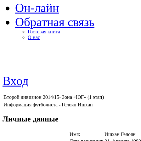
Он-лайн
Обратная связь
Гостевая книга
О нас
Вход
Второй дивизион 2014/15- Зона «ЮГ» (1 этап)
Информация футболиста - Гелоян Ишхан
Личные данные
Имя:
Ишхан Гелоян