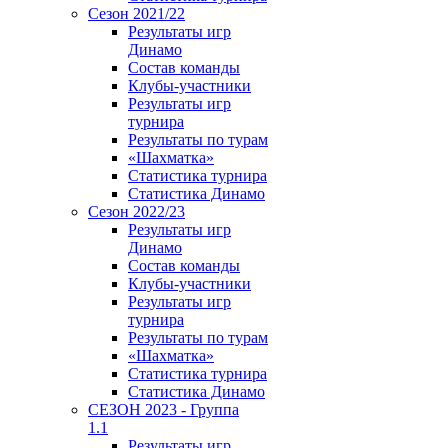
Сезон 2021/22
Результаты игр
Динамо
Состав команды
Клубы-участники
Результаты игр
турнира
Результаты по турам
«Шахматка»
Статистика турнира
Статистика Динамо
Сезон 2022/23
Результаты игр
Динамо
Состав команды
Клубы-участники
Результаты игр
турнира
Результаты по турам
«Шахматка»
Статистика турнира
Статистика Динамо
СЕЗОН 2023 - Группа
1.1
Результаты игр