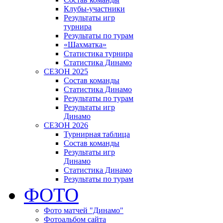
Клубы-участники
Результаты игр
турнира
Результаты по турам
«Шахматка»
Статистика турнира
Статистика Динамо
СЕЗОН 2025
Состав команды
Статистика Динамо
Результаты по турам
Результаты игр
Динамо
СЕЗОН 2026
Турнирная таблица
Состав команды
Результаты игр
Динамо
Статистика Динамо
Результаты по турам
ФОТО
Фото матчей "Динамо"
Фотоальбом сайта