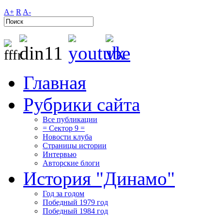
A+
R
A-
Главная
Рубрики сайта
Все публикации
= Сектор 9 =
Новости клуба
Страницы истории
Интервью
Авторские блоги
История "Динамо"
Год за годом
Победный 1979 год
Победный 1984 год