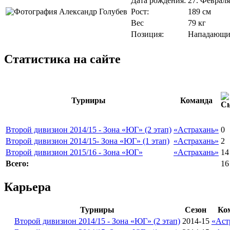
Дата рождения:
27. Февраля
Рост:
189 см
Вес
79 кг
Позиция:
Нападающ
Статистика на сайте
Турниры
Команда
Второй дивизион 2014/15 - Зона «ЮГ» (2 этап)
«Астрахань»
0
Второй дивизион 2014/15- Зона «ЮГ» (1 этап)
«Астрахань»
2
Второй дивизион 2015/16 - Зона «ЮГ»
«Астрахань»
14
Всего:
16
Карьера
Турниры
Сезон
Ко
Второй дивизион 2014/15 - Зона «ЮГ» (2 этап)
2014-15
«Аст