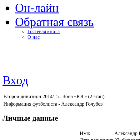
Он-лайн
Обратная связь
Гостевая книга
О нас
Вход
Второй дивизион 2014/15 - Зона «ЮГ» (2 этап)
Информация футболиста - Александр Голубев
Личные данные
Имя:
Александр 