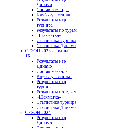
Динамо
Состав команды
Клубы-участники
Результаты игр
турнира
Результаты по турам
«Шахматка»
Статистика турнира
Статистика Динамо
СЕЗОН 2023 - Группа
1Б
Результаты игр
Динамо
Состав команды
Клубы-участники
Результаты игр
турнира
Результаты по турам
«Шахматка»
Статистика турнира
Статистика Динамо
СЕЗОН 2024
Результаты игр
Динамо
Состав команды