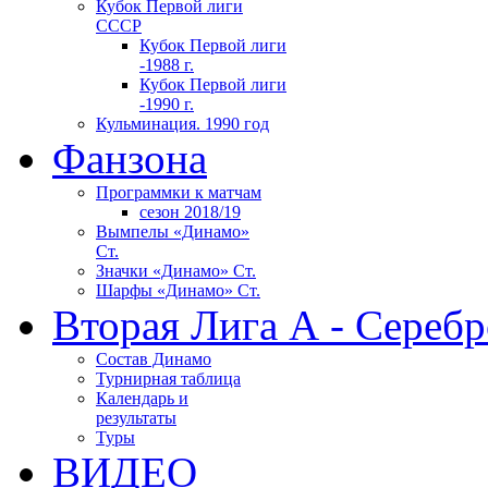
Кубок Первой лиги
СССР
Кубок Первой лиги
-1988 г.
Кубок Первой лиги
-1990 г.
Кульминация. 1990 год
Фанзона
Программки к матчам
сезон 2018/19
Вымпелы «Динамо»
Ст.
Значки «Динамо» Ст.
Шарфы «Динамо» Ст.
Вторая Лига А - Серебр
Состав Динамо
Турнирная таблица
Календарь и
результаты
Туры
ВИДЕО