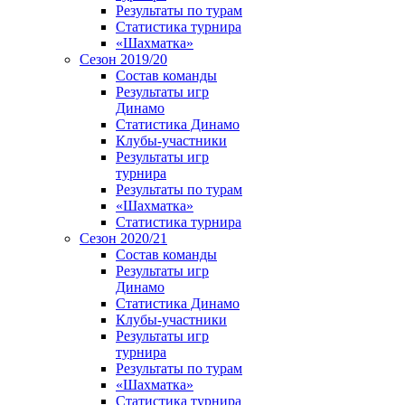
Результаты по турам
Статистика турнира
«Шахматка»
Сезон 2019/20
Состав команды
Результаты игр
Динамо
Статистика Динамо
Клубы-участники
Результаты игр
турнира
Результаты по турам
«Шахматка»
Статистика турнира
Сезон 2020/21
Состав команды
Результаты игр
Динамо
Статистика Динамо
Клубы-участники
Результаты игр
турнира
Результаты по турам
«Шахматка»
Статистика турнира