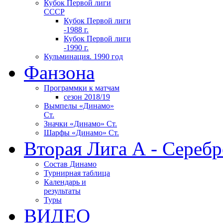
Кубок Первой лиги
СССР
Кубок Первой лиги
-1988 г.
Кубок Первой лиги
-1990 г.
Кульминация. 1990 год
Фанзона
Программки к матчам
сезон 2018/19
Вымпелы «Динамо»
Ст.
Значки «Динамо» Ст.
Шарфы «Динамо» Ст.
Вторая Лига А - Серебр
Состав Динамо
Турнирная таблица
Календарь и
результаты
Туры
ВИДЕО