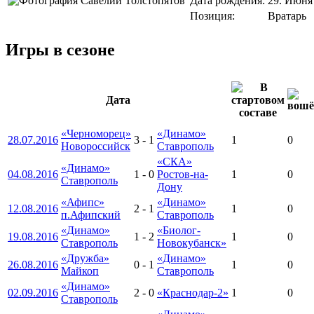
Дата рождения:
29. Июня 
Позиция:
Вратарь
Игры в сезоне
Дата
«Черноморец»
«Динамо»
28.07.2016
3
-
1
1
0
Новороссийск
Ставрополь
«СКА»
«Динамо»
04.08.2016
1
-
0
Ростов-на-
1
0
Ставрополь
Дону
«Афипс»
«Динамо»
12.08.2016
2
-
1
1
0
п.Афипский
Ставрополь
«Динамо»
«Биолог-
19.08.2016
1
-
2
1
0
Ставрополь
Новокубанск»
«Дружба»
«Динамо»
26.08.2016
0
-
1
1
0
Майкоп
Ставрополь
«Динамо»
02.09.2016
2
-
0
«Краснодар-2»
1
0
Ставрополь