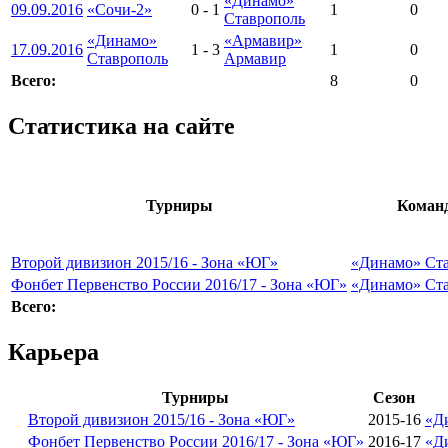
«Динамо»
09.09.2016
«Сочи-2»
0
-
1
1
0
Ставрополь
«Динамо»
«Армавир»
17.09.2016
1
-
3
1
0
Ставрополь
Армавир
Всего:
8
0
Статистика на сайте
Турниры
Коман
Второй дивизион 2015/16 - Зона «ЮГ»
«Динамо» Ст
Фонбет Первенство России 2016/17 - Зона «ЮГ»
«Динамо» Ст
Всего:
Карьера
Турниры
Сезон
Второй дивизион 2015/16 - Зона «ЮГ»
2015-16
«Д
Фонбет Первенство России 2016/17 - Зона «ЮГ»
2016-17
«Д