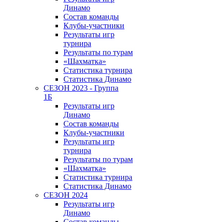
Динамо
Состав команды
Клубы-участники
Результаты игр
турнира
Результаты по турам
«Шахматка»
Статистика турнира
Статистика Динамо
СЕЗОН 2023 - Группа
1Б
Результаты игр
Динамо
Состав команды
Клубы-участники
Результаты игр
турнира
Результаты по турам
«Шахматка»
Статистика турнира
Статистика Динамо
СЕЗОН 2024
Результаты игр
Динамо
Состав команды