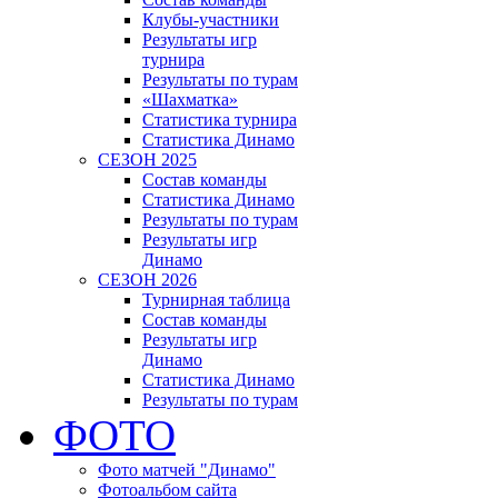
Клубы-участники
Результаты игр
турнира
Результаты по турам
«Шахматка»
Статистика турнира
Статистика Динамо
СЕЗОН 2025
Состав команды
Статистика Динамо
Результаты по турам
Результаты игр
Динамо
СЕЗОН 2026
Турнирная таблица
Состав команды
Результаты игр
Динамо
Статистика Динамо
Результаты по турам
ФОТО
Фото матчей "Динамо"
Фотоальбом сайта