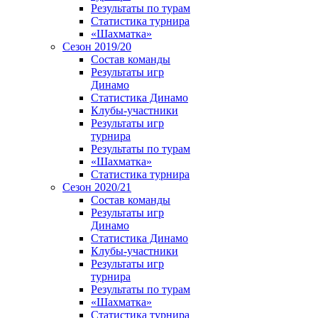
Результаты по турам
Статистика турнира
«Шахматка»
Сезон 2019/20
Состав команды
Результаты игр
Динамо
Статистика Динамо
Клубы-участники
Результаты игр
турнира
Результаты по турам
«Шахматка»
Статистика турнира
Сезон 2020/21
Состав команды
Результаты игр
Динамо
Статистика Динамо
Клубы-участники
Результаты игр
турнира
Результаты по турам
«Шахматка»
Статистика турнира