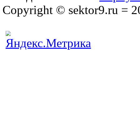
Copyright © sektor9.ru = 