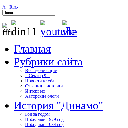
A+
R
A-
Главная
Рубрики сайта
Все публикации
= Сектор 9 =
Новости клуба
Страницы истории
Интервью
Авторские блоги
История "Динамо"
Год за годом
Победный 1979 год
Победный 1984 год